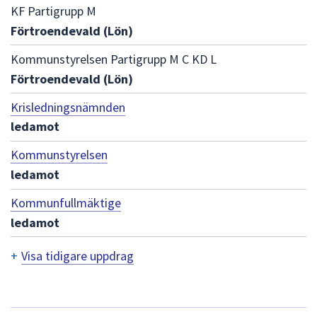
dem.
KF Partigrupp M
Förtroendevald (Lön)
Kommunstyrelsen Partigrupp M C KD L
Förtroendevald (Lön)
Krisledningsnämnden
ledamot
Kommunstyrelsen
ledamot
Kommunfullmäktige
ledamot
+
Visa tidigare uppdrag
T
i