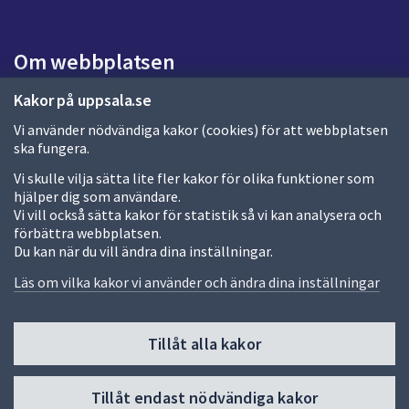
a
s
i
Om webbplatsen
d
a
Om webbplatsen
Kakor på uppsala.se
Vi använder nödvändiga kakor (cookies) för att webbplatsen
Allmänna handlingar och diarium
ska fungera.
Behandling av personuppgifter
Vi skulle vilja sätta lite fler kakor för olika funktioner som
hjälper dig som användare.
Kakor
Vi vill också sätta kakor för statistik så vi kan analysera och
förbättra webbplatsen.
Språk (other languages)
Du kan när du vill ändra dina inställningar.
Tillgänglighetsredogörelse
Läs om vilka kakor vi använder och ändra dina inställningar
Tillåt alla kakor
Fler sätt att följa oss
Till
Tillåt endast nödvändiga kakor
toppen