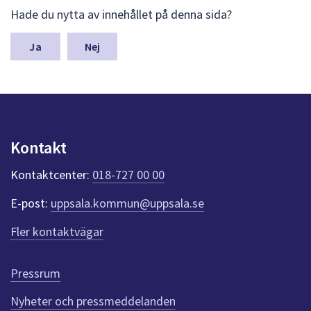
d
L
Hade du nytta av innehållet på denna sida?
ä
i
m
n
g
Nej
a
a
s
y
r
n
e
p
u
u
Kontakt
n
p
k
Kontaktcenter:
018-727 00 00
t
p
e
d
E-post:
uppsala.kommun@uppsala.se
r
f
r
Fler kontaktvägar
ö
a
r
d
g
Pressrum
e
n
Nyheter och pressmeddelanden
n