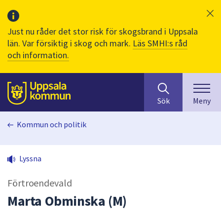
Just nu råder det stor risk för skogsbrand i Uppsala
län. Var försiktig i skog och mark.
Läs SMHI:s råd
och information.
Sök
huvudinnehåll
efter
Till sidans
Sök
Meny
innehåll
på
Kommun och politik
webbplatsen.
När
du
Lyssna
börjar
skriva
Förtroendevald
i
sökfältet
Marta Obminska (M)
kommer
sökförslag