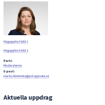
att
presenteras
under
fältet.
Använd
piltangenterna
för
Högupplöst bild 1
att
navigera
Högupplöst bild 2
mellan
Parti:
sökförslagen
Moderaterna
och
E-post:
enter
marta.obminska@pol.uppsala.se
för
att
välja
något
Aktuella uppdrag
av