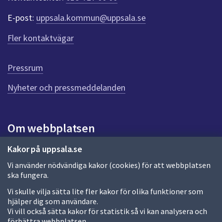
p
e
d
E-post:
uppsala.kommun@uppsala.se
r
f
r
Fler kontaktvägar
ö
a
r
d
g
Pressrum
e
n
Nyheter och pressmeddelanden
n
a
s
i
Om webbplatsen
d
a
Om webbplatsen
Kakor på uppsala.se
Vi använder nödvändiga kakor (cookies) för att webbplatsen
Allmänna handlingar och diarium
ska fungera.
Behandling av personuppgifter
Vi skulle vilja sätta lite fler kakor för olika funktioner som
hjälper dig som användare.
Kakor
Vi vill också sätta kakor för statistik så vi kan analysera och
förbättra webbplatsen.