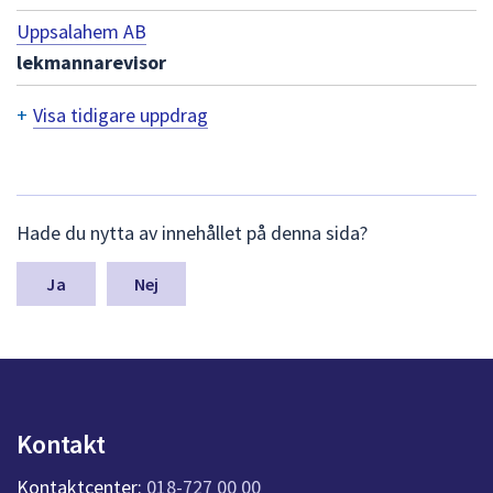
dem.
Uppsalahem AB
lekmannarevisor
+
Visa tidigare uppdrag
T
i
d
L
Hade du nytta av innehållet på denna sida?
ä
i
m
n
g
Nej
a
a
s
y
r
n
e
p
u
u
Kontakt
n
p
k
Kontaktcenter:
018-727 00 00
t