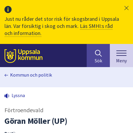
Just nu råder det stor risk för skogsbrand i Uppsala
län. Var försiktig i skog och mark.
Läs SMHI:s råd
och information.
Sök
huvudinnehåll
efter
Till sidans
Sök
Meny
innehåll
på
Kommun och politik
webbplatsen.
När
du
Lyssna
börjar
skriva
Förtroendevald
i
sökfältet
Göran Möller (UP)
kommer
sökförslag