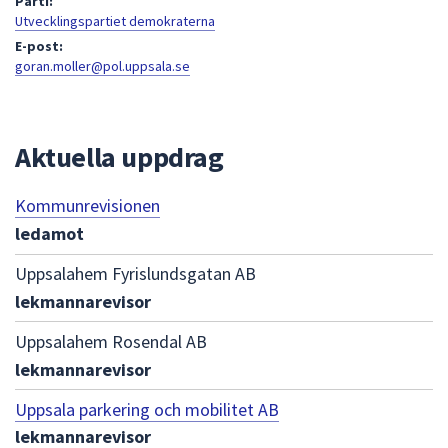
Parti:
att
Utvecklingspartiet demokraterna
presenteras
E-post:
goran.moller@pol.uppsala.se
under
fältet.
Använd
piltangenterna
Aktuella uppdrag
för
att
Kommunrevisionen
navigera
ledamot
mellan
sökförslagen
Uppsalahem Fyrislundsgatan AB
och
lekmannarevisor
enter
för
Uppsalahem Rosendal AB
att
lekmannarevisor
välja
något
Uppsala parkering och mobilitet AB
av
lekmannarevisor