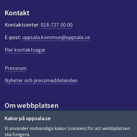
p
u
Kontakt
n
k
Kontaktcenter:
018-727 00 00
t
e
E-post:
uppsala.kommun@uppsala.se
r
f
Fler kontaktvägar
ö
r
d
Pressrum
e
n
Nyheter och pressmeddelanden
n
a
s
i
Om webbplatsen
d
a
Om webbplatsen
Kakor på uppsala.se
Vi använder nödvändiga kakor (cookies) för att webbplatsen
Allmänna handlingar och diarium
ska fungera.