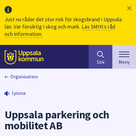
Just nu råder det stor risk för skogsbrand i Uppsala
län. Var försiktig i skog och mark.
Läs SMHI:s råd
och information.
Sök
huvudinnehåll
efter
Till sidans
Sök
Meny
innehåll
på
Organisation
webbplatsen.
När
du
Lyssna
börjar
skriva
Uppsala parkering och
i
sökfältet
mobilitet AB
kommer
sökförslag