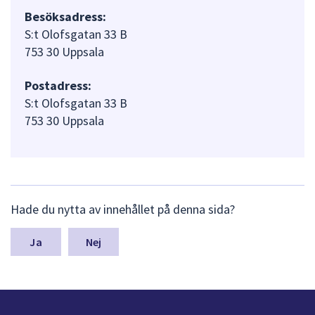
Besöksadress:
S:t Olofsgatan 33 B
753 30 Uppsala
Postadress:
S:t Olofsgatan 33 B
753 30 Uppsala
L
Hade du nytta av innehållet på denna sida?
ä
m
n
Nej
a
s
y
n