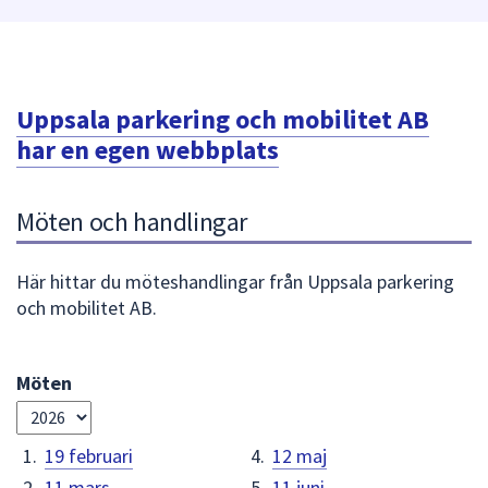
att
presenteras
under
fältet.
Uppsala parkering och mobilitet AB
Använd
har en egen webbplats
piltangenterna
för
att
Möten och handlingar
navigera
mellan
Här hittar du möteshandlingar från Uppsala parkering
sökförslagen
och mobilitet AB.
och
enter
för
Möten
att
Välj
välja
år
något
19 februari
12 maj
av
11 mars
11 juni