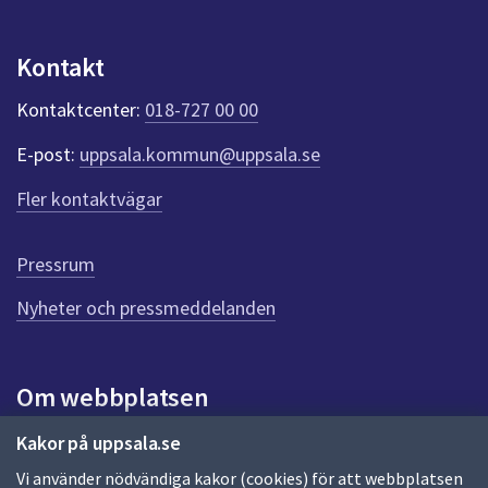
p
u
n
Kontakt
k
t
Kontaktcenter:
018-727 00 00
e
r
E-post:
uppsala.kommun@uppsala.se
f
ö
Fler kontaktvägar
r
d
e
Pressrum
n
n
Nyheter och pressmeddelanden
a
s
i
Om webbplatsen
d
a
Om webbplatsen
Kakor på uppsala.se
Vi använder nödvändiga kakor (cookies) för att webbplatsen
Allmänna handlingar och diarium