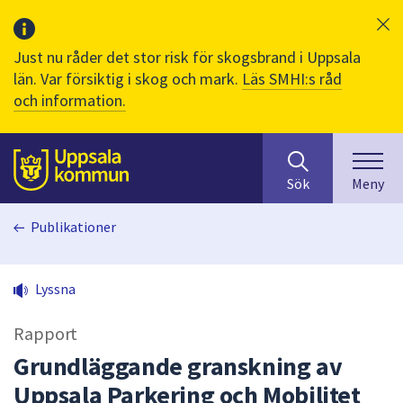
Just nu råder det stor risk för skogsbrand i Uppsala
län. Var försiktig i skog och mark.
Läs SMHI:s råd
och information.
Sök
huvudinnehåll
efter
Till sidans
Sök
Meny
innehåll
på
Publikationer
webbplatsen.
När
du
Lyssna
börjar
skriva
Rapport
i
sökfältet
Grundläggande granskning av
kommer
Uppsala Parkering och Mobilitet
sökförslag