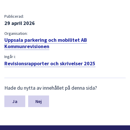
Publicerad:
29 april 2026
Organisation:
Uppsala parkering och mobilitet AB
Kommunrevisionen
Ingår i:
Revisionsrapporter och skrivelser 2025
L
Hade du nytta av innehållet på denna sida?
ä
m
n
Nej
a
s
y
n