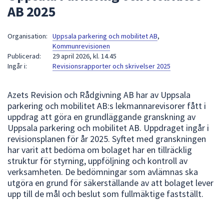
AB 2025
att
presenteras
under
Organisation:
Uppsala parkering och mobilitet AB
,
Kommunrevisionen
fältet.
Publicerad:
29 april 2026, kl. 14.45
Använd
Ingår i:
Revisionsrapporter och skrivelser 2025
piltangenterna
för
Azets Revision och Rådgivning AB har av Uppsala
att
parkering och mobilitet AB:s lekmannarevisorer fått i
navigera
uppdrag att göra en grundläggande granskning av
mellan
Uppsala parkering och mobilitet AB. Uppdraget ingår i
sökförslagen
revisionsplanen för år 2025. Syftet med granskningen
och
har varit att bedöma om bolaget har en tillräcklig
enter
struktur för styrning, uppföljning och kontroll av
för
verksamheten. De bedömningar som avlämnas ska
att
utgöra en grund för säkerställande av att bolaget lever
välja
upp till de mål och beslut som fullmäktige fastställt.
något
av