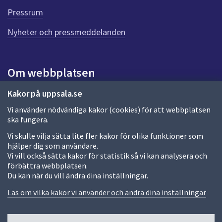
d
Pressrum
e
n
Nyheter och pressmeddelanden
n
a
s
i
Om webbplatsen
d
a
Om webbplatsen
Kakor på uppsala.se
Vi använder nödvändiga kakor (cookies) för att webbplatsen
Allmänna handlingar och diarium
ska fungera.
Behandling av personuppgifter
Vi skulle vilja sätta lite fler kakor för olika funktioner som
hjälper dig som användare.
Kakor
Vi vill också sätta kakor för statistik så vi kan analysera och
förbättra webbplatsen.
Språk (other languages)
Du kan när du vill ändra dina inställningar.
Tillgänglighetsredogörelse
Läs om vilka kakor vi använder och ändra dina inställningar