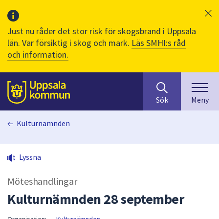
Just nu råder det stor risk för skogsbrand i Uppsala
län. Var försiktig i skog och mark.
Läs SMHI:s råd
och information.
Sök
huvudinnehåll
efter
Till sidans
Sök
Meny
innehåll
på
Kulturnämnden
webbplatsen.
När
du
Lyssna
börjar
skriva
Möteshandlingar
i
sökfältet
Kulturnämnden 28 september
kommer
sökförslag