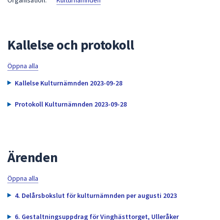
Organisation:
Kulturnämnden
att
presenteras
under
Kallelse och protokoll
fältet.
Använd
Öppna alla
piltangenterna
för
Kallelse Kulturnämnden 2023-09-28
att
navigera
Protokoll Kulturnämnden 2023-09-28
mellan
sökförslagen
och
enter
Ärenden
för
att
Öppna alla
välja
4. Delårsbokslut för kulturnämnden per augusti 2023
något
av
6. Gestaltningsuppdrag för Vinghästtorget, Ulleråker