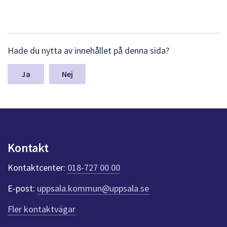
L
Hade du nytta av innehållet på denna sida?
ä
m
n
Nej
a
s
y
n
p
u
Kontakt
n
k
Kontaktcenter:
018-727 00 00
t
e
E-post:
uppsala.kommun@uppsala.se
r
f
Fler kontaktvägar
ö
r