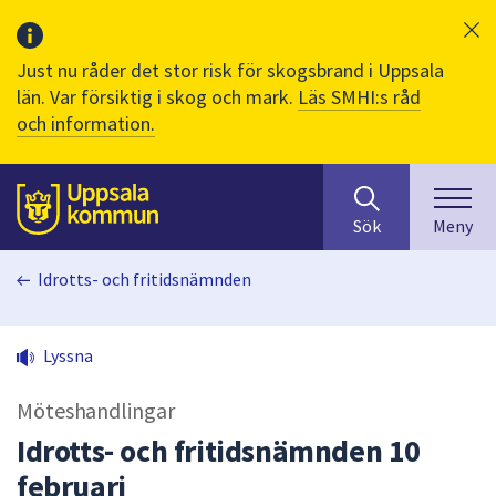
Just nu råder det stor risk för skogsbrand i Uppsala
län. Var försiktig i skog och mark.
Läs SMHI:s råd
och information.
Sök
huvudinnehåll
efter
Till sidans
Sök
Meny
innehåll
på
Idrotts- och fritidsnämnden
webbplatsen.
När
du
Lyssna
börjar
skriva
Möteshandlingar
i
sökfältet
Idrotts- och fritidsnämnden 10
kommer
februari
sökförslag