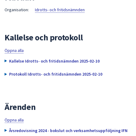
att
Organisation:
Idrotts- och fritidsnämnden
presenteras
under
fältet.
Kallelse och protokoll
Använd
piltangenterna
för
Öppna alla
att
Kallelse Idrotts- och fritidsnämnden 2025-02-10
navigera
mellan
Protokoll Idrotts- och fritidsnämnden 2025-02-10
sökförslagen
och
enter
för
Ärenden
att
välja
Öppna alla
något
av
Årsredovisning 2024 - bokslut och verksamhetsuppföljning IFN