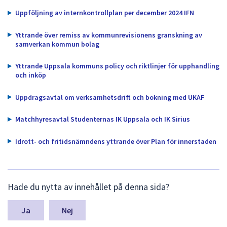
dem.
Uppföljning av internkontrollplan per december 2024 IFN
Yttrande över remiss av kommunrevisionens granskning av
samverkan kommun bolag
Yttrande Uppsala kommuns policy och riktlinjer för upphandling
och inköp
Uppdragsavtal om verksamhetsdrift och bokning med UKAF
Matchhyresavtal Studenternas IK Uppsala och IK Sirius
Idrott- och fritidsnämndens yttrande över Plan för innerstaden
L
Hade du nytta av innehållet på denna sida?
ä
m
n
Nej
a