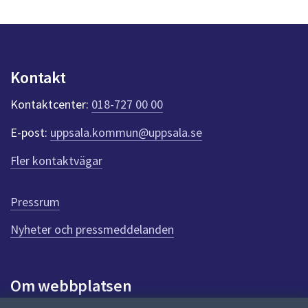
s
y
n
p
u
Kontakt
n
k
Kontaktcenter:
018-727 00 00
t
e
E-post:
uppsala.kommun@uppsala.se
r
f
Fler kontaktvägar
ö
r
d
Pressrum
e
n
Nyheter och pressmeddelanden
n
a
s
i
Om webbplatsen
d