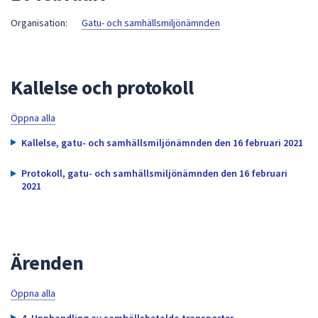
att
Organisation:
Gatu- och samhällsmiljönämnden
presenteras
under
fältet.
Kallelse och protokoll
Använd
piltangenterna
för
Öppna alla
att
Kallelse, gatu- och samhällsmiljönämnden den 16 februari 2021
navigera
mellan
Protokoll, gatu- och samhällsmiljönämnden den 16 februari
sökförslagen
2021
och
enter
för
att
Ärenden
välja
något
Öppna alla
av
4. Upphandling av samhällsbetalda transporter