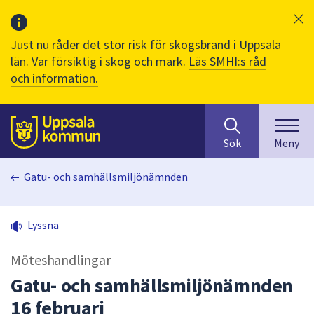
Just nu råder det stor risk för skogsbrand i Uppsala
län. Var försiktig i skog och mark.
Läs SMHI:s råd
och information.
Sök
huvudinnehåll
efter
Till sidans
Sök
Meny
innehåll
på
Gatu- och samhällsmiljönämnden
webbplatsen.
När
du
Lyssna
börjar
skriva
Möteshandlingar
i
sökfältet
Gatu- och samhällsmiljönämnden
kommer
16 februari
sökförslag