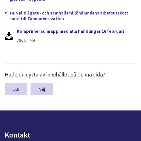
14. Val till gatu- och samhällsmiljönämndens arbetsutskott
samt till Tämnarens vatten
Komprimerad mapp med alla handlingar 16 februari
ZIP, 54 MB
L
Hade du nytta av innehållet på denna sida?
ä
m
n
Nej
a
s
y
n
p
u
Kontakt
n