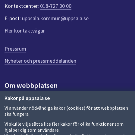
k
Kontaktcenter:
018-727 00 00
t
e
E-post:
uppsala.kommun@uppsala.se
r
f
Fler kontaktvägar
ö
r
d
Pressrum
e
n
Nyheter och pressmeddelanden
n
a
s
i
Om webbplatsen
d
a
Om webbplatsen
Kakor på uppsala.se
Vi använder nödvändiga kakor (cookies) för att webbplatsen
Allmänna handlingar och diarium
ska fungera.
Behandling av personuppgifter
Vi skulle vilja sätta lite fler kakor för olika funktioner som
hjälper dig som användare.
Kakor