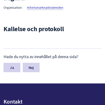
att
Organisation:
Arbetsmarknadsnämnden
presenteras
under
fältet.
Kallelse och protokoll
Använd
piltangenterna
för
att
navigera
L
mellan
Hade du nytta av innehållet på denna sida?
ä
sökförslagen
m
och
n
Nej
a
enter
s
för
y
att
n
välja
p
något
u
Kontakt
av
n