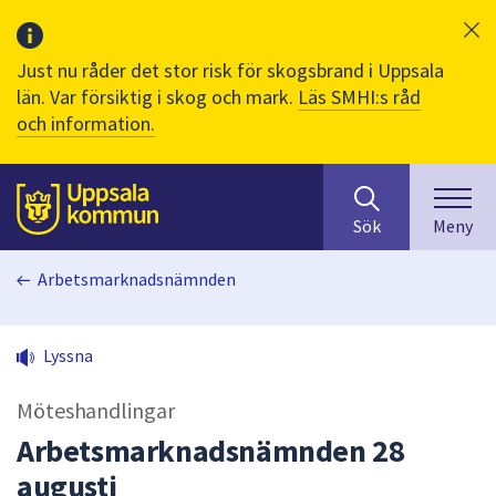
Just nu råder det stor risk för skogsbrand i Uppsala
län. Var försiktig i skog och mark.
Läs SMHI:s råd
och information.
Sök
huvudinnehåll
efter
Till sidans
Sök
Meny
innehåll
på
Arbetsmarknadsnämnden
webbplatsen.
När
du
Lyssna
börjar
skriva
Möteshandlingar
i
sökfältet
Arbetsmarknadsnämnden 28
kommer
augusti
sökförslag