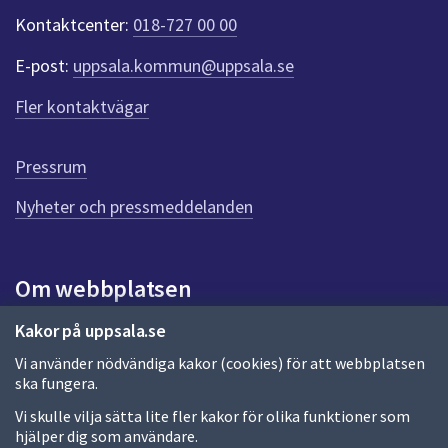
dem.
k
Kontaktcenter:
018-727 00 00
t
e
E-post:
uppsala.kommun@uppsala.se
r
f
Fler kontaktvägar
ö
r
d
Pressrum
e
n
Nyheter och pressmeddelanden
n
a
s
i
Om webbplatsen
d
a
Om webbplatsen
Kakor på uppsala.se
Vi använder nödvändiga kakor (cookies) för att webbplatsen
Allmänna handlingar och diarium
ska fungera.
Behandling av personuppgifter
Vi skulle vilja sätta lite fler kakor för olika funktioner som
hjälper dig som användare.
Kakor