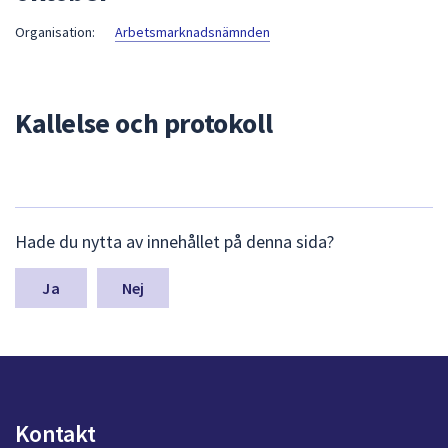
att
Organisation:
Arbetsmarknadsnämnden
presenteras
under
fältet.
Kallelse och protokoll
Använd
piltangenterna
för
att
navigera
L
mellan
Hade du nytta av innehållet på denna sida?
ä
sökförslagen
m
och
n
Nej
a
enter
s
för
y
att
n
välja
p
något
u
Kontakt
av
n