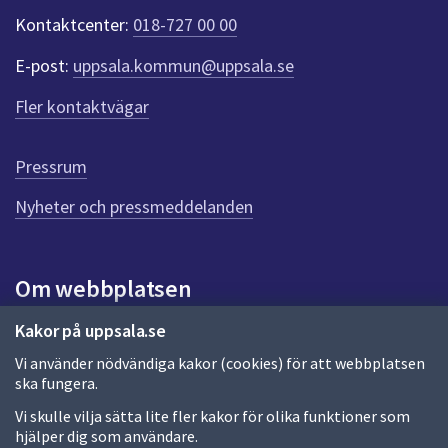
dem.
k
Kontaktcenter:
018-727 00 00
t
e
E-post:
uppsala.kommun@uppsala.se
r
f
Fler kontaktvägar
ö
r
d
Pressrum
e
n
Nyheter och pressmeddelanden
n
a
s
i
Om webbplatsen
d
a
Om webbplatsen
Kakor på uppsala.se
Vi använder nödvändiga kakor (cookies) för att webbplatsen
Allmänna handlingar och diarium
ska fungera.
Behandling av personuppgifter
Vi skulle vilja sätta lite fler kakor för olika funktioner som
hjälper dig som användare.
Kakor