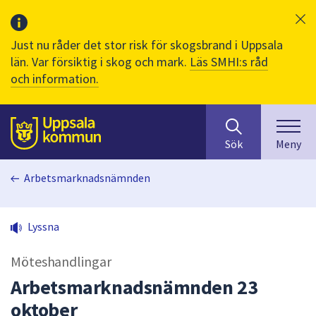
Just nu råder det stor risk för skogsbrand i Uppsala
län. Var försiktig i skog och mark.
Läs SMHI:s råd
och information.
Sök
huvudinnehåll
efter
Till sidans
Sök
Meny
innehåll
på
Arbetsmarknadsnämnden
webbplatsen.
När
du
Lyssna
börjar
skriva
Möteshandlingar
i
sökfältet
Arbetsmarknadsnämnden 23
kommer
oktober
sökförslag