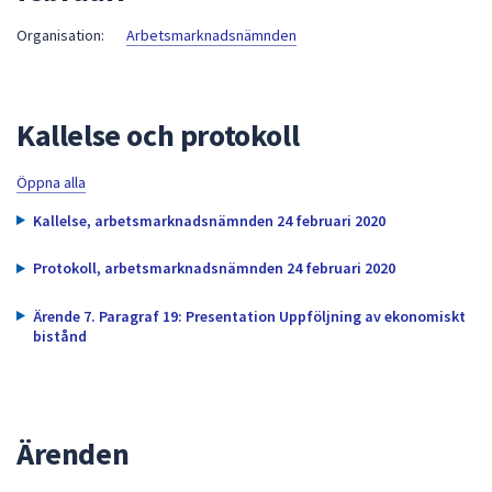
att
Organisation:
Arbetsmarknadsnämnden
presenteras
under
fältet.
Kallelse och protokoll
Använd
piltangenterna
för
Öppna alla
att
Kallelse, arbetsmarknadsnämnden 24 februari 2020
navigera
mellan
Protokoll, arbetsmarknadsnämnden 24 februari 2020
sökförslagen
och
Ärende 7. Paragraf 19: Presentation Uppföljning av ekonomiskt
bistånd
enter
för
att
välja
något
Ärenden
av