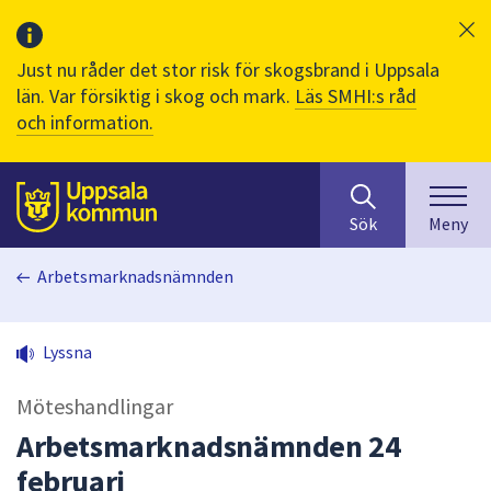
Just nu råder det stor risk för skogsbrand i Uppsala
län. Var försiktig i skog och mark.
Läs SMHI:s råd
och information.
Sök
huvudinnehåll
efter
Till sidans
Sök
Meny
innehåll
på
Arbetsmarknadsnämnden
webbplatsen.
När
du
Lyssna
börjar
skriva
Möteshandlingar
i
sökfältet
Arbetsmarknadsnämnden 24
kommer
februari
sökförslag