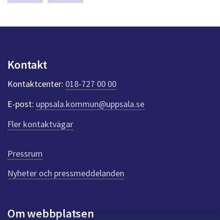
a
s
y
n
p
u
Kontakt
n
k
Kontaktcenter:
018-727 00 00
t
e
E-post:
uppsala.kommun@uppsala.se
r
f
Fler kontaktvägar
ö
r
d
Pressrum
e
n
Nyheter och pressmeddelanden
n
a
s
i
Om webbplatsen