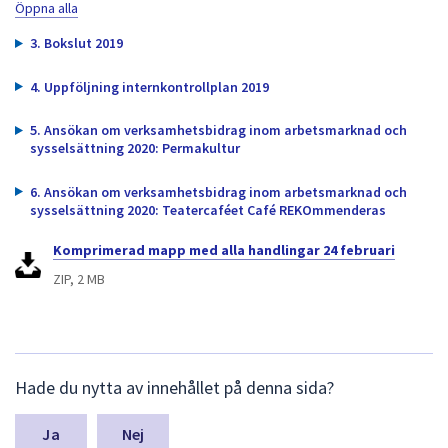
dem.
Öppna alla
3. Bokslut 2019
4. Uppföljning internkontrollplan 2019
5. Ansökan om verksamhetsbidrag inom arbetsmarknad och
sysselsättning 2020: Permakultur
6. Ansökan om verksamhetsbidrag inom arbetsmarknad och
sysselsättning 2020: Teatercaféet Café REKOmmenderas
Komprimerad mapp med alla handlingar 24 februari
ZIP, 2 MB
L
Hade du nytta av innehållet på denna sida?
ä
m
n
Nej