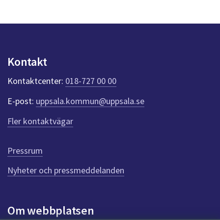
a
s
y
n
p
u
Kontakt
n
k
Kontaktcenter:
018-727 00 00
t
e
E-post:
uppsala.kommun@uppsala.se
r
f
Fler kontaktvägar
ö
r
d
Pressrum
e
n
Nyheter och pressmeddelanden
n
a
s
i
Om webbplatsen
d