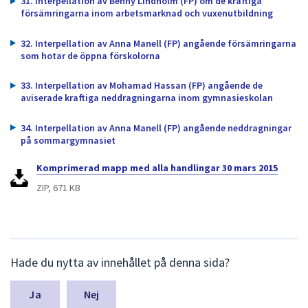
31. Interpellation av Benny Lindholm (FP) om de kraftiga
försämringarna inom arbetsmarknad och vuxenutbildning
32. Interpellation av Anna Manell (FP) angående försämringarna
som hotar de öppna förskolorna
33. Interpellation av Mohamad Hassan (FP) angående de
aviserade kraftiga neddragningarna inom gymnasieskolan
34. Interpellation av Anna Manell (FP) angående neddragningar
på sommargymnasiet
Komprimerad mapp med alla handlingar 30 mars 2015
ZIP, 671 KB
L
Hade du nytta av innehållet på denna sida?
ä
m
n
Nej