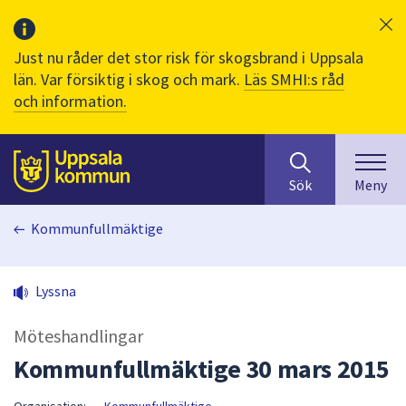
Just nu råder det stor risk för skogsbrand i Uppsala
län. Var försiktig i skog och mark.
Läs SMHI:s råd
och information.
Sök
huvudinnehåll
efter
Till sidans
Sök
Meny
innehåll
på
Kommunfullmäktige
webbplatsen.
När
du
Lyssna
börjar
skriva
Möteshandlingar
i
sökfältet
Kommunfullmäktige 30 mars 2015
kommer
sökförslag