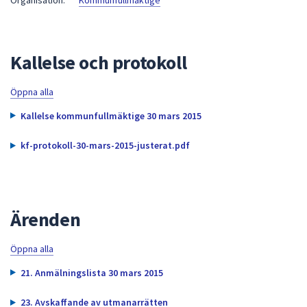
Organisation:
Kommunfullmäktige
att
presenteras
under
Kallelse och protokoll
fältet.
Använd
Öppna alla
piltangenterna
för
Kallelse kommunfullmäktige 30 mars 2015
att
navigera
kf-protokoll-30-mars-2015-justerat.pdf
mellan
sökförslagen
och
enter
Ärenden
för
att
Öppna alla
välja
21. Anmälningslista 30 mars 2015
något
av
23. Avskaffande av utmanarrätten