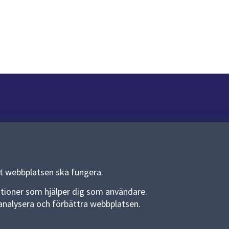
Om webbplatsen
Om webbplatsen
Allmänna handlingar och diarium
tt webbplatsen ska fungera.
Behandling av personuppgifter
funktioner som hjälper dig som användare.
an analysera och förbättra webbplatsen.
Kakor