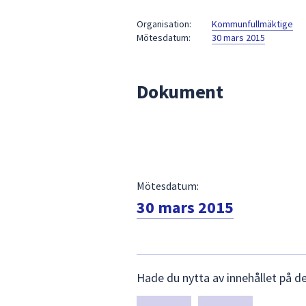
under
fältet.
Organisation:
Kommunfullmäktige
Mötesdatum:
30 mars 2015
Använd
piltangenterna
för
Dokument
att
navigera
mellan
sökförslagen
och
enter
Mötesdatum:
för
att
30 mars 2015
välja
något
av
Lämna
dem.
Hade du nytta av innehållet på d
synpunkter
för