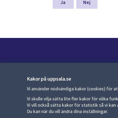
denna
Nej
sida
Kontakt
Kontaktcenter:
018-727 00 00
Kakor på uppsala.se
E-post:
uppsala.kommun@uppsala.se
Vi använder nödvändiga kakor (cookies) för a
Fler kontaktvägar
Vi skulle vilja sätta lite fler kakor för olika 
Vi vill också sätta kakor för statistik så vi k
Du kan när du vill ändra dina inställningar.
Pressrum