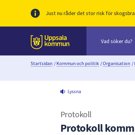
Just nu råder det stor risk för skogsbra
Sök
efter
huvudinnehåll
innehåll
Till sidans
på
webbplatsen.
Startsidan
/
Kommun och politik
/
Organisation
/
När
du
börjar
skriva
Lyssna
i
sökfältet
kommer
Protokoll
sökförslag
att
Protokoll komm
presenteras