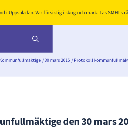
nd i Uppsala län. Var försiktig i skog och mark.
Läs SMHI:s r
Kommunfullmäktige
/
30 mars 2015
/
Protokoll kommunfullmäkt
unfullmäktige den 30 mars 2