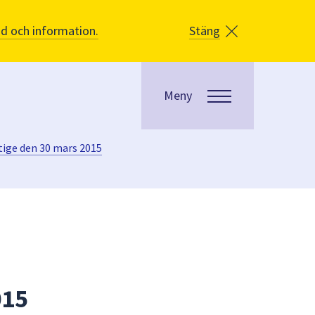
åd och information.
Stäng
Meny
ige den 30 mars 2015
015