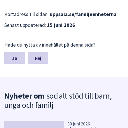
dem.
Kortadress till sidan:
uppsala.se/familjeenheterna
Senast uppdaterad:
15 juni 2026
L
Hade du nytta av innehållet på denna sida?
ä
m
n
Nej
a
s
y
n
p
Nyheter om
socialt stöd till barn,
u
n
unga och familj
k
t
e
r
30 juni 2026