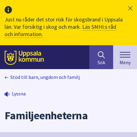
Just nu råder det stor risk för skogsbrand i Uppsala
län. Var försiktig i skog och mark.
Läs SMHI:s råd
och information.
Sök
huvudinnehåll
efter
Till sidans
Sök
Meny
innehåll
på
Stöd till barn, ungdom och familj
webbplatsen.
När
du
Lyssna
börjar
skriva
Familjeenheterna
i
sökfältet
kommer
sökförslag