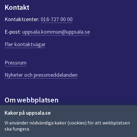
Kontakt
Kontaktcenter:
018-727 00 00
E-post:
uppsala.kommun@uppsala.se
Fler kontaktvägar
Pressrum
Nyheter och pressmeddelanden
Om webbplatsen
Om webbplatsen
Kakor på uppsala.se
Vi använder nödvändiga kakor (cookies) för att webbplatsen
Allmänna handlingar och diarium
ska fungera.
Behandling av personuppgifter