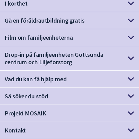
I korthet
att
presenteras
Gå en föräldrautbildning gratis
under
fältet.
Använd
Film om familjeenheterna
piltangenterna
för
Drop-in på familjeenheten Gottsunda
att
centrum och Liljeforstorg
navigera
mellan
Vad du kan få hjälp med
sökförslagen
och
Så söker du stöd
enter
för
att
Projekt MOSAIK
välja
något
Kontakt
av