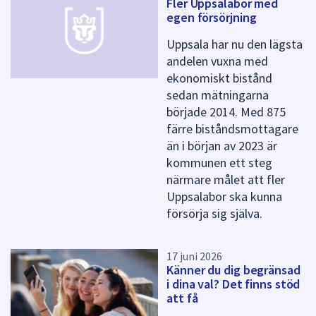
Fler Uppsalabor med
f
egen försörjning
ö
r
Uppsala har nu den lägsta
d
andelen vuxna med
e
ekonomiskt bistånd
n
n
sedan mätningarna
a
började 2014. Med 875
s
färre biståndsmottagare
i
än i början av 2023 är
d
kommunen ett steg
a
närmare målet att fler
Uppsalabor ska kunna
försörja sig själva.
17 juni 2026
Känner du dig begränsad
i dina val? Det finns stöd
att få