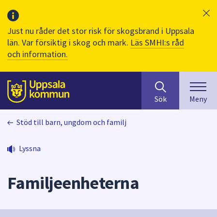
Just nu råder det stor risk för skogsbrand i Uppsala
län. Var försiktig i skog och mark.
Läs SMHI:s råd
och information.
Sök
huvudinnehåll
efter
Till sidans
Sök
Meny
innehåll
på
Stöd till barn, ungdom och familj
webbplatsen.
När
du
Lyssna
börjar
skriva
Familjeenheterna
i
sökfältet
kommer
sökförslag