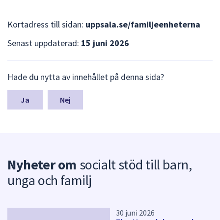
dem.
Kortadress till sidan:
uppsala.se/familjeenheterna
Senast uppdaterad:
15 juni 2026
L
Hade du nytta av innehållet på denna sida?
ä
m
n
Nej
a
s
y
n
p
Nyheter om
socialt stöd till barn,
u
n
unga och familj
k
t
e
r
30 juni 2026