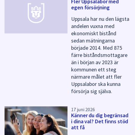
Fler Uppsalabor med
f
egen försörjning
ö
r
Uppsala har nu den lägsta
d
andelen vuxna med
e
ekonomiskt bistånd
n
n
sedan mätningarna
a
började 2014. Med 875
s
färre biståndsmottagare
i
än i början av 2023 är
d
kommunen ett steg
a
närmare målet att fler
Uppsalabor ska kunna
försörja sig själva.
17 juni 2026
Känner du dig begränsad
i dina val? Det finns stöd
att få