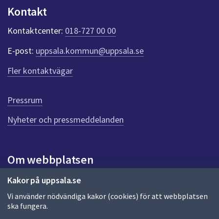
Kontakt
Kontaktcenter:
018-727 00 00
E-post:
uppsala.kommun@uppsala.se
Fler kontaktvägar
Pressrum
Nyheter och pressmeddelanden
Om webbplatsen
Om webbplatsen
Kakor på uppsala.se
Vi använder nödvändiga kakor (cookies) för att webbplatsen
Allmänna handlingar och diarium
ska fungera.
Behandling av personuppgifter