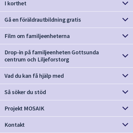
I korthet
att
presenteras
Gå en föräldrautbildning gratis
under
fältet.
Använd
Film om familjeenheterna
piltangenterna
för
Drop-in på familjeenheten Gottsunda
att
centrum och Liljeforstorg
navigera
mellan
Vad du kan få hjälp med
sökförslagen
och
Så söker du stöd
enter
för
att
Projekt MOSAIK
välja
något
Kontakt
av