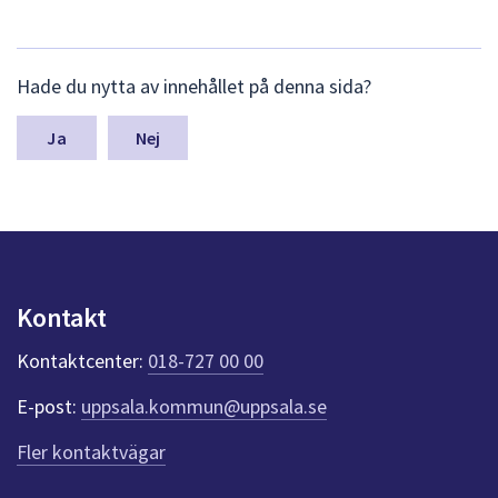
L
Hade du nytta av innehållet på denna sida?
ä
m
n
Nej
a
s
y
n
p
u
n
Kontakt
k
t
Kontaktcenter:
018-727 00 00
e
r
E-post:
uppsala.kommun@uppsala.se
f
ö
Fler kontaktvägar
r
d