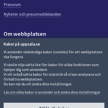
e
Pressrum
n
n
Nyheter och pressmeddelanden
a
s
i
Om webbplatsen
d
a
Om webbplatsen
Kakor på uppsala.se
Vi använder nödvändiga kakor (cookies) för att webbplatsen
Allmänna handlingar och diarium
ska fungera.
Behandling av personuppgifter
Vi skulle vilja sätta lite fler kakor för olika funktioner som
hjälper dig som användare.
Kakor
Vi vill också sätta kakor för statistik så vi kan analysera och
förbättra webbplatsen.
Språk (other languages)
Du kan när du vill ändra dina inställningar.
Tillgänglighetsredogörelse
Läs om vilka kakor vi använder och ändra dina inställningar