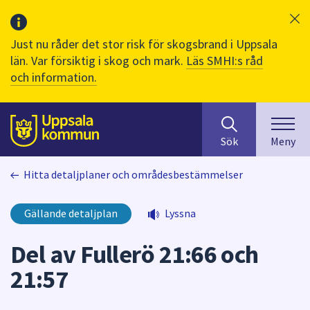
Just nu råder det stor risk för skogsbrand i Uppsala
län. Var försiktig i skog och mark.
Läs SMHI:s råd
och information.
Sök
huvudinnehåll
efter
Till sidans
Sök
Meny
innehåll
på
Hitta detaljplaner och områdesbestämmelser
webbplatsen.
När
du
Gällande detaljplan
Lyssna
börjar
skriva
Del av Fullerö 21:66 och
i
21:57
sökfältet
kommer
sökförslag