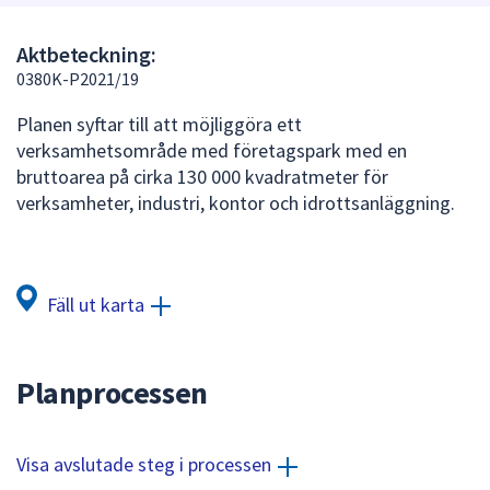
att
presenteras
Aktbeteckning:
under
0380K-P2021/19
fältet.
Planen syftar till att möjliggöra ett
Använd
verksamhetsområde med företagspark med en
piltangenterna
bruttoarea på cirka 130 000 kvadratmeter för
för
verksamheter, industri, kontor och idrottsanläggning.
att
navigera
mellan
sökförslagen
Fäll ut karta
och
enter
för
Planprocessen
att
välja
något
Visa avslutade steg i processen
av