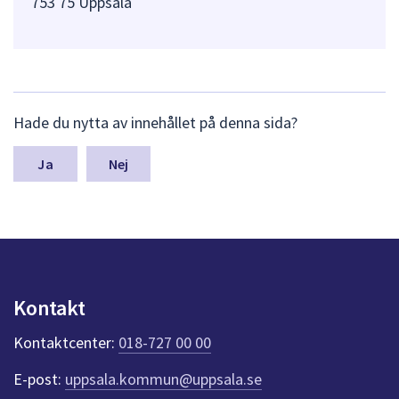
753 75 Uppsala
L
Hade du nytta av innehållet på denna sida?
ä
m
n
Nej
a
s
y
n
p
u
n
Kontakt
k
t
Kontaktcenter:
018-727 00 00
e
r
E-post:
uppsala.kommun@uppsala.se
f