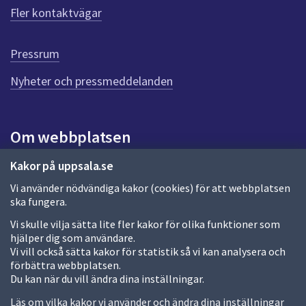
ö
Fler kontaktvägar
r
d
e
Pressrum
n
n
Nyheter och pressmeddelanden
a
s
i
Om webbplatsen
d
a
Om webbplatsen
Kakor på uppsala.se
Vi använder nödvändiga kakor (cookies) för att webbplatsen
Allmänna handlingar och diarium
ska fungera.
Behandling av personuppgifter
Vi skulle vilja sätta lite fler kakor för olika funktioner som
hjälper dig som användare.
Kakor
Vi vill också sätta kakor för statistik så vi kan analysera och
förbättra webbplatsen.
Språk (other languages)
Du kan när du vill ändra dina inställningar.
Tillgänglighetsredogörelse
Läs om vilka kakor vi använder och ändra dina inställningar