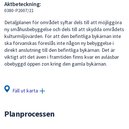
Aktbeteckning:
att
0380-P2007/21
presenteras
under
Detaljplanen för området syftar dels till att möjliggöra
fältet.
ny småhusbebyggelse och dels till att skydda områdets
Använd
kulturmiljövärden. För att den befintliga bykärnan inte
piltangenterna
ska förvanskas föreslås inte någon ny bebyggelse i
för
direkt anslutning till den befintliga bykärnan. Det är
att
viktigt att det även i framtiden finns kvar en avläsbar
navigera
obebyggd öppen zon kring den gamla bykärnan.
mellan
sökförslagen
och
enter
Fäll ut karta
för
att
välja
Planprocessen
något
av