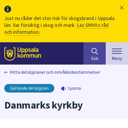
Just nu råder det stor risk för skogsbrand i Uppsala
län. Var försiktig i skog och mark.
Läs SMHI:s råd
och information.
Sök
huvudinnehåll
efter
Till sidans
Sök
Meny
innehåll
på
Hitta detaljplaner och områdesbestämmelser
webbplatsen.
När
du
Gällande detaljplan
Lyssna
börjar
skriva
Danmarks kyrkby
i
sökfältet
kommer
sökförslag