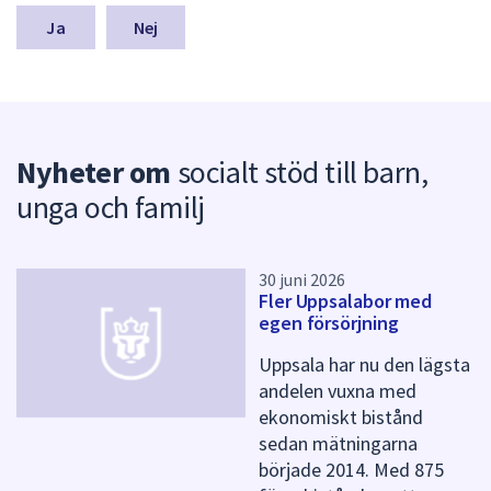
m
n
Nej
a
s
y
n
p
Nyheter om
socialt stöd till barn,
u
n
unga och familj
k
t
e
r
30 juni 2026
Fler Uppsalabor med
f
egen försörjning
ö
r
Uppsala har nu den lägsta
d
andelen vuxna med
e
ekonomiskt bistånd
n
n
sedan mätningarna
a
började 2014. Med 875
s