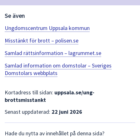
dem.
Se även
Ungdomscentrum Uppsala kommun
Misstänkt för brott – polisen.se
Samlad rättsinformation – lagrummet.se
Samlad information om domstolar – Sveriges
Domstolars webbplats
Kortadress till sidan:
uppsala.se/ung-
brottsmisstankt
Senast uppdaterad:
22 juni 2026
L
Hade du nytta av innehållet på denna sida?
ä