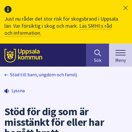
Just nu råder det stor risk för skogsbrand i Uppsala
län. Var försiktig i skog och mark.
Läs SMHI:s råd
och information.
Sök
huvudinnehåll
efter
Till sidans
Sök
Meny
innehåll
på
Stöd till barn, ungdom och familj
webbplatsen.
När
du
Lyssna
börjar
skriva
Stöd för dig som är
i
sökfältet
misstänkt för eller har
kommer
sökförslag