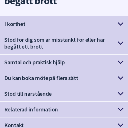
begått brott
att
presenteras
under
I korthet
fältet.
Använd
Stöd för dig som är misstänkt för eller har
piltangenterna
begått ett brott
för
att
navigera
Samtal och praktisk hjälp
mellan
sökförslagen
Du kan boka möte på flera sätt
och
enter
Stöd till närstående
för
att
Relaterad information
välja
något
av
Kontakt