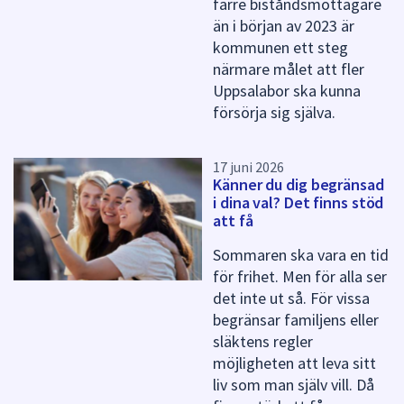
färre biståndsmottagare
i
än i början av 2023 är
d
kommunen ett steg
a
närmare målet att fler
Uppsalabor ska kunna
försörja sig själva.
17 juni 2026
Känner du dig begränsad
i dina val? Det finns stöd
att få
Sommaren ska vara en tid
för frihet. Men för alla ser
det inte ut så. För vissa
begränsar familjens eller
släktens regler
möjligheten att leva sitt
liv som man själv vill. Då