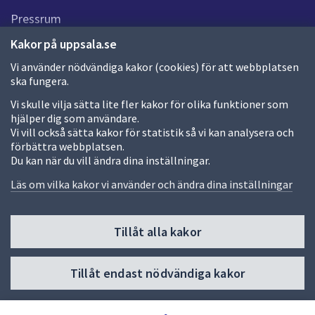
Pressrum
Kakor på uppsala.se
Nyheter och pressmeddelanden
Vi använder nödvändiga kakor (cookies) för att webbplatsen
ska fungera.
Om webbplatsen
Vi skulle vilja sätta lite fler kakor för olika funktioner som
hjälper dig som användare.
Om webbplatsen
Vi vill också sätta kakor för statistik så vi kan analysera och
förbättra webbplatsen.
Allmänna handlingar och diarium
Du kan när du vill ändra dina inställningar.
Läs om vilka kakor vi använder och ändra dina inställningar
Behandling av personuppgifter
Kakor
Tillåt alla kakor
Språk (other languages)
Tillgänglighetsredogörelse
Tillåt endast nödvändiga kakor