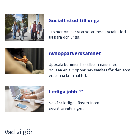
att
presenteras
A
Socialt stöd till unga
under
k
fältet.
Läs mer om hur vi arbetar med socialt stöd
Använd
t
till barn och unga.
piltangenterna
u
för
Avhopparverksamhet
e
att
navigera
Uppsala kommun har tillsammans med
l
polisen en avhopparverksamhet för den som
mellan
l
vill lämna kriminalitet.
sökförslagen
t
och
Lediga
jobb
enter
i
för
Se våra lediga tjänster inom
n
att
socialförvaltningen.
o
välja
något
m
av
Vad vi gör
S