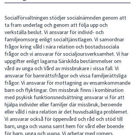
dem.
o
c
Socialförvaltningen stödjer socialnämnden genom att
ta fram underlag och genom att följa upp och
i
verkställa beslut. Vi ansvarar för individ- och
a
familjeomsorg enligt socialtjänstlagen. Vi samordnar
l
frågor kring våld i nära relation och bostadssociala
frågor och vi ansvarar för socialjoursverksamhet. Vi har
f
uppgifter enligt lagarna Särskilda bestämmelser om
ö
vård av unga och Vård av missbrukare i vissa fall. Vi
r
ansvarar för barnrättsfrågor och vissa familjerättsliga
frågor. Vi ansvarar för mottagning av ensamkommande
v
barn och flyktingar. Om missbruk finns i kombination
a
med psykisk funktionsnedsättning ansvarar vi för att
l
hjälpa individer eller familjer där missbruk, beroende
eller våld i nära relation är det huvudsakliga problemet.
t
Vi ansvarar också för öppenvård och råd och stöd till
n
barn, unga och vuxna samt hem för vård eller boende
i
för barn, unga och vuxna. Vi arbetar med romers