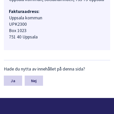
Fakturaadress:
Uppsala kommun
UPK2300
Box 1023
751 40 Uppsala
L
Hade du nytta av innehållet på denna sida?
ä
m
n
Nej
a
s
y
n
p
u