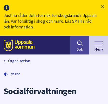
Just nu råder det stor risk för skogsbrand i Uppsala
län. Var försiktig i skog och mark.
Läs SMHI:s råd
och information.
Sök
huvudinnehåll
efter
Till sidans
Sök
Meny
innehåll
på
Organisation
webbplatsen.
När
du
Lyssna
börjar
skriva
Socialförvaltningen
i
sökfältet
kommer
sökförslag