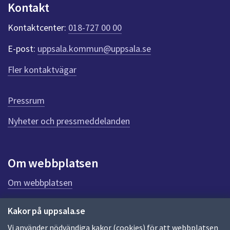
Kontakt
n
k
Kontaktcenter:
018-727 00 00
t
e
E-post:
uppsala.kommun@uppsala.se
r
f
Fler kontaktvägar
ö
r
d
Pressrum
e
n
Nyheter och pressmeddelanden
n
a
s
i
Om webbplatsen
d
a
Om webbplatsen
Allmänna handlingar och diarium
Kakor på uppsala.se
Behandling av personuppgifter
Vi använder nödvändiga kakor (cookies) för att webbplatsen