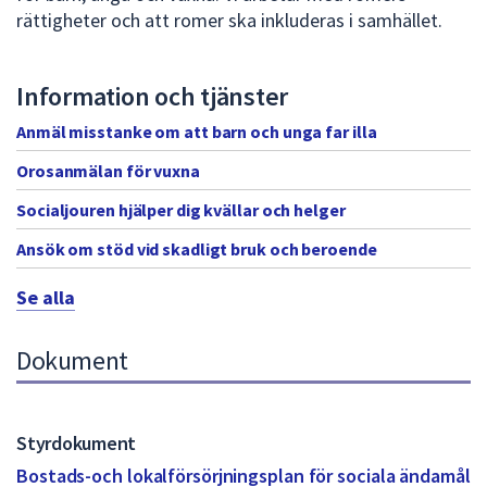
rättigheter och att romer ska inkluderas i samhället.
n
g
Information och tjänster
e
n
Anmäl misstanke om att barn och unga far illa
Orosanmälan för vuxna
Socialjouren hjälper dig kvällar och helger
Ansök om stöd vid skadligt bruk och beroende
Se alla
Dokument
Styrdokument
Bostads-och lokalförsörjningsplan för sociala ändamål