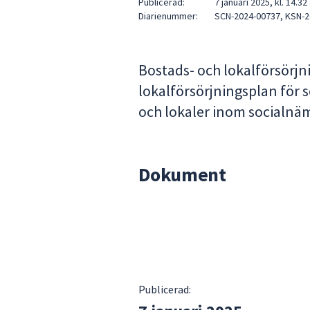
Publicerad:
7 januari 2025, kl. 14.32
för
Diarienummer:
SCN-2024-00737, KSN-2
att
navigera
mellan
Bostads- och lokalförsörjn
sökförslagen
lokalförsörjningsplan för
och
och lokaler inom socialn
enter
för
att
välja
Dokument
något
av
dem.
Publicerad: