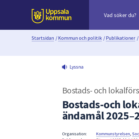
Sök
efter
huvudinnehåll
innehåll
Till sidans
på
webbplatsen.
Startsidan
/
Kommun och politik
/
Publikationer
/
När
du
börjar
skriva
Lyssna
i
sökfältet
kommer
Bostads- och lokalför
sökförslag
att
Bostads-och loka
presenteras
ändamål 2025–
under
fältet.
Använd
Organisation:
Kommunstyrelsen
,
Soc
piltangenterna