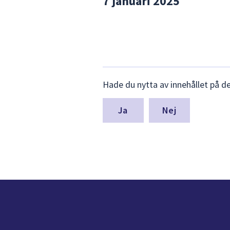
7 januari 2025
Lämna
Hade du nytta av innehållet på d
synpunkter
för
denna
Nej
sida