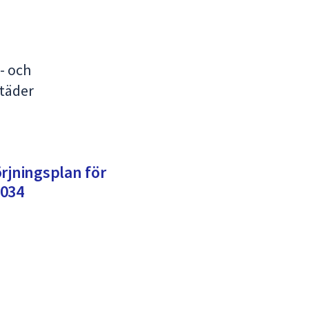
- och
städer
rjningsplan för
2034