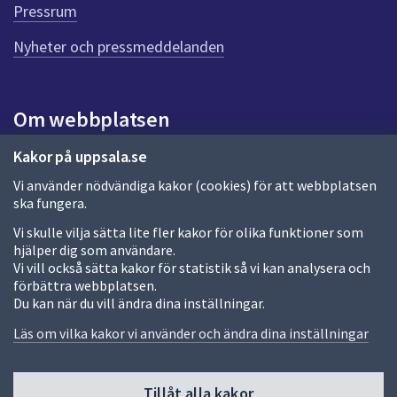
e
Pressrum
n
n
Nyheter och pressmeddelanden
a
s
i
Om webbplatsen
d
a
Om webbplatsen
Kakor på uppsala.se
Vi använder nödvändiga kakor (cookies) för att webbplatsen
Allmänna handlingar och diarium
ska fungera.
Behandling av personuppgifter
Vi skulle vilja sätta lite fler kakor för olika funktioner som
hjälper dig som användare.
Kakor
Vi vill också sätta kakor för statistik så vi kan analysera och
förbättra webbplatsen.
Språk (other languages)
Du kan när du vill ändra dina inställningar.
Tillgänglighetsredogörelse
Läs om vilka kakor vi använder och ändra dina inställningar
Tillåt alla kakor