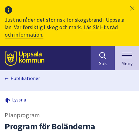
Just nu råder det stor risk för skogsbrand i Uppsala
län. Var försiktig i skog och mark.
Läs SMHI:s råd
och information.
Sök
huvudinnehåll
efter
Till sidans
Sök
Meny
innehåll
på
Publikationer
webbplatsen.
När
du
Lyssna
börjar
skriva
Planprogram
i
sökfältet
Program för Boländerna
kommer
sökförslag