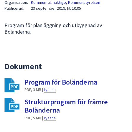
Organisation:
Kommunfullmäktige
,
Kommunstyrelsen
att
Publicerad:
23 september 2019, kl. 10.05
presenteras
under
Program för planläggning och utbyggnad av
fältet.
Boländerna.
Använd
piltangenterna
för
att
navigera
Dokument
mellan
sökförslagen
Program för Boländerna
och
PDF, 3 MB |
Lyssna
enter
för
Strukturprogram för främre
att
Boländerna
välja
PDF, 5 MB |
Lyssna
något
av