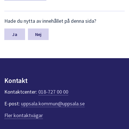
L
Hade du nytta av innehållet på denna sida?
ä
m
n
Nej
a
s
y
n
p
u
n
Kontakt
k
t
Kontaktcenter:
018-727 00 00
e
r
E-post:
uppsala.kommun@uppsala.se
f
ö
Fler kontaktvägar
r
d