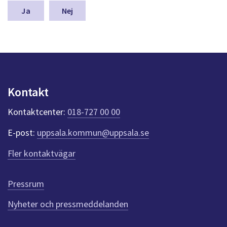
m
n
Nej
a
s
y
n
p
u
n
Kontakt
k
t
Kontaktcenter:
018-727 00 00
e
r
E-post:
uppsala.kommun@uppsala.se
f
ö
Fler kontaktvägar
r
d
e
Pressrum
n
n
Nyheter och pressmeddelanden
a
s