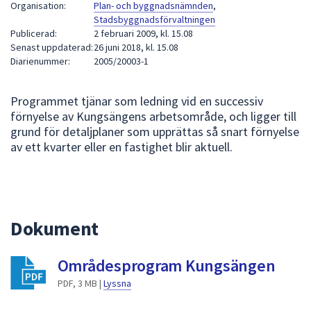
Organisation:
Plan- och byggnadsnämnden
,
att
Stadsbyggnadsförvaltningen
presenteras
Publicerad:
2 februari 2009, kl. 15.08
Senast uppdaterad:
26 juni 2018, kl. 15.08
under
Diarienummer:
2005/20003-1
fältet.
Använd
piltangenterna
Programmet tjänar som ledning vid en successiv
för
förnyelse av Kungsängens arbetsområde, och ligger till
grund för detaljplaner som upprättas så snart förnyelse
att
av ett kvarter eller en fastighet blir aktuell.
navigera
mellan
sökförslagen
och
enter
Dokument
för
att
Områdesprogram Kungsängen
välja
något
PDF, 3 MB |
Lyssna
av