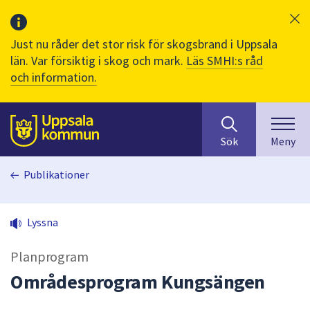
Just nu råder det stor risk för skogsbrand i Uppsala
län. Var försiktig i skog och mark.
Läs SMHI:s råd
och information.
Sök
huvudinnehåll
efter
Till sidans
Sök
Meny
innehåll
på
Publikationer
webbplatsen.
När
du
Lyssna
börjar
skriva
Planprogram
i
sökfältet
Områdesprogram Kungsängen
kommer
sökförslag