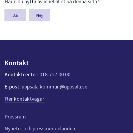
Hade du nytta av innehållet på denna sida?
ä
m
n
Nej
a
s
y
n
p
u
n
Kontakt
k
t
Kontaktcenter:
018-727 00 00
e
r
E-post:
uppsala.kommun@uppsala.se
f
ö
Fler kontaktvägar
r
d
e
Pressrum
n
n
Nyheter och pressmeddelanden