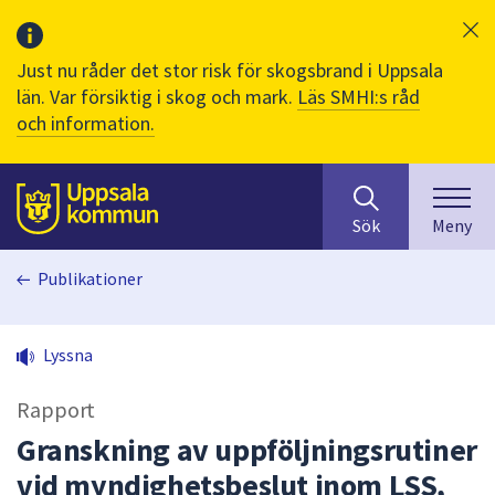
Just nu råder det stor risk för skogsbrand i Uppsala
län. Var försiktig i skog och mark.
Läs SMHI:s råd
och information.
Sök
huvudinnehåll
efter
Till sidans
Sök
Meny
innehåll
på
Publikationer
webbplatsen.
När
du
Lyssna
börjar
skriva
Rapport
i
sökfältet
Granskning av uppföljningsrutiner
kommer
vid myndighetsbeslut inom LSS,
sökförslag