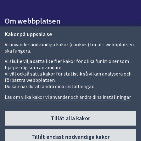
a
s
i
Om webbplatsen
d
a
Om webbplatsen
Kakor på uppsala.se
Vi använder nödvändiga kakor (cookies) för att webbplatsen
Allmänna handlingar och diarium
ska fungera.
Behandling av personuppgifter
Vi skulle vilja sätta lite fler kakor för olika funktioner som
hjälper dig som användare.
Kakor
Vi vill också sätta kakor för statistik så vi kan analysera och
förbättra webbplatsen.
Språk (other languages)
Du kan när du vill ändra dina inställningar.
Tillgänglighetsredogörelse
Läs om vilka kakor vi använder och ändra dina inställningar
Tillåt alla kakor
Fler sätt att följa oss
Till
Tillåt endast nödvändiga kakor
toppen