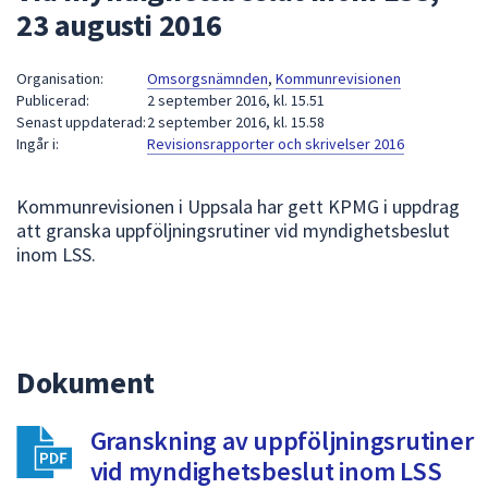
23 augusti 2016
att
presenteras
under
Organisation:
Omsorgsnämnden
,
Kommunrevisionen
Publicerad:
2 september 2016, kl. 15.51
fältet.
Senast uppdaterad:
2 september 2016, kl. 15.58
Använd
Ingår i:
Revisionsrapporter och skrivelser 2016
piltangenterna
för
Kommunrevisionen i Uppsala har gett KPMG i uppdrag
att
att granska uppföljningsrutiner vid myndighetsbeslut
navigera
inom LSS.
mellan
sökförslagen
och
enter
för
Dokument
att
välja
Granskning av uppföljningsrutiner
något
vid myndighetsbeslut inom LSS
av