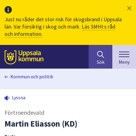
Just nu råder det stor risk för skogsbrand i Uppsala
län. Var försiktig i skog och mark.
Läs SMHI:s råd
och information.
Sök
huvudinnehåll
efter
Till sidans
Sök
Meny
innehåll
på
Kommun och politik
webbplatsen.
När
du
Lyssna
börjar
skriva
Förtroendevald
i
sökfältet
Martin Eliasson (KD)
kommer
sökförslag