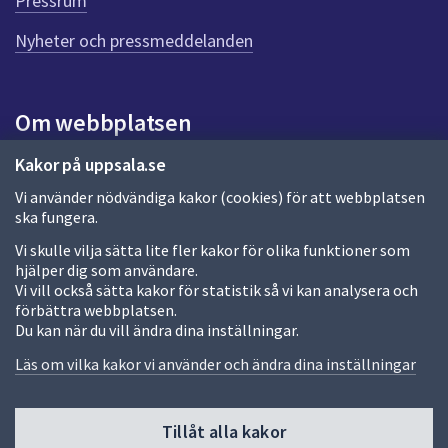
g
Pressrum
e
n
Nyheter och pressmeddelanden
n
a
s
i
Om webbplatsen
d
a
Om webbplatsen
Kakor på uppsala.se
Vi använder nödvändiga kakor (cookies) för att webbplatsen
Allmänna handlingar och diarium
ska fungera.
Behandling av personuppgifter
Vi skulle vilja sätta lite fler kakor för olika funktioner som
hjälper dig som användare.
Kakor
Vi vill också sätta kakor för statistik så vi kan analysera och
förbättra webbplatsen.
Språk (other languages)
Du kan när du vill ändra dina inställningar.
Tillgänglighetsredogörelse
Läs om vilka kakor vi använder och ändra dina inställningar
Tillåt alla kakor
Fler sätt att följa oss