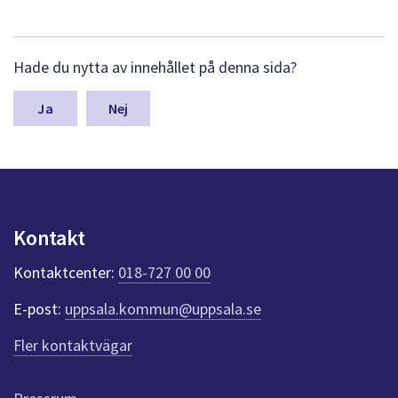
T
dem.
i
d
L
Hade du nytta av innehållet på denna sida?
ä
i
m
n
g
Nej
a
a
s
y
r
n
e
p
u
u
Kontakt
n
p
k
Kontaktcenter:
018-727 00 00
t
p
e
d
E-post:
uppsala.kommun@uppsala.se
r
f
r
Fler kontaktvägar
ö
a
r
d