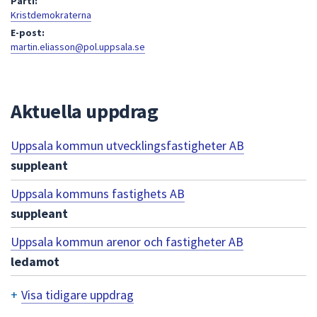
Parti:
att
Kristdemokraterna
presenteras
E-post:
martin.eliasson@pol.uppsala.se
under
fältet.
Använd
piltangenterna
Aktuella uppdrag
för
att
Uppsala kommun utvecklingsfastigheter AB
navigera
suppleant
mellan
sökförslagen
Uppsala kommuns fastighets AB
och
suppleant
enter
för
Uppsala kommun arenor och fastigheter AB
att
ledamot
välja
något
+
Visa tidigare uppdrag
av