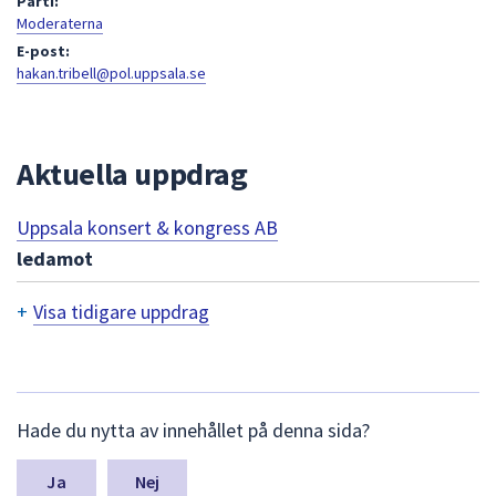
Parti:
att
Moderaterna
presenteras
E-post:
hakan.tribell@pol.uppsala.se
under
fältet.
Använd
piltangenterna
Aktuella uppdrag
för
att
Uppsala konsert & kongress AB
navigera
ledamot
mellan
sökförslagen
+
Visa tidigare uppdrag
och
T
enter
för
i
att
d
L
välja
Hade du nytta av innehållet på denna sida?
ä
i
något
m
av
n
g
Nej