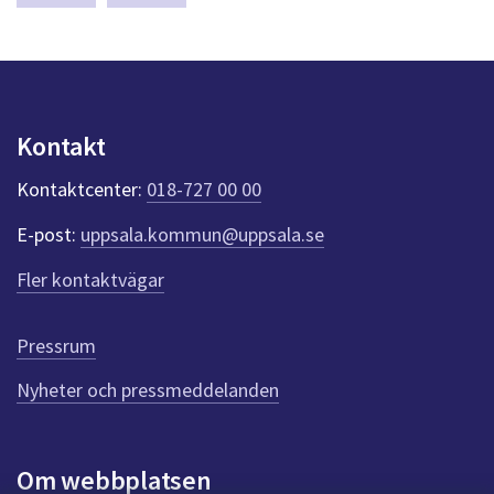
dem.
a
a
s
y
r
n
e
p
u
u
Kontakt
n
p
k
Kontaktcenter:
018-727 00 00
t
p
e
d
E-post:
uppsala.kommun@uppsala.se
r
f
r
Fler kontaktvägar
ö
a
r
d
g
Pressrum
e
n
Nyheter och pressmeddelanden
n
a
s
i
Om webbplatsen