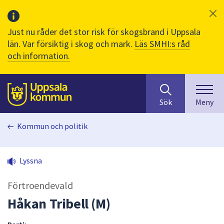
Just nu råder det stor risk för skogsbrand i Uppsala
län. Var försiktig i skog och mark.
Läs SMHI:s råd
och information.
Sök
huvudinnehåll
efter
Till sidans
Sök
Meny
innehåll
på
Kommun och politik
webbplatsen.
När
du
Lyssna
börjar
skriva
Förtroendevald
i
sökfältet
Håkan Tribell (M)
kommer
sökförslag