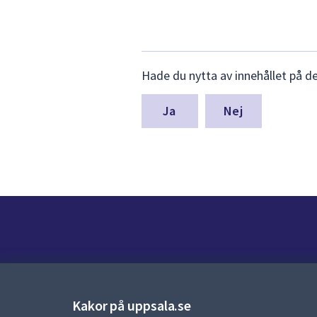
Lämna
Hade du nytta av innehållet på d
synpunkter
för
denna
Nej
sida
Kontakt
Kontaktcenter:
018-727 00 00
Kakor på uppsala.se