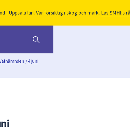
nd i Uppsala län. Var försiktig i skog och mark.
Läs SMHI:s r
Valnämnden
/
4 juni
ni