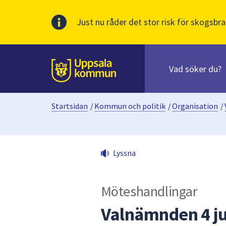
Just nu råder det stor risk för skogsbra
Sök
efter
huvudinnehåll
innehåll
Till sidans
på
webbplatsen.
Startsidan
/
Kommun och politik
/
Organisation
/
När
du
börjar
skriva
Lyssna
i
sökfältet
kommer
Möteshandlingar
sökförslag
att
Valnämnden 4 ju
presenteras