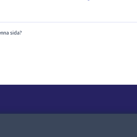
enna sida?
Om webbplatsen
Om webbplatsen