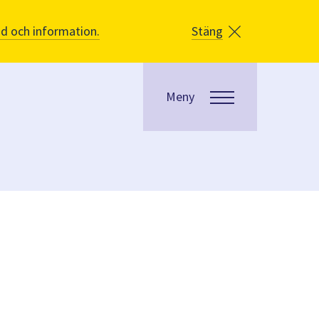
åd och information.
Stäng
Meny