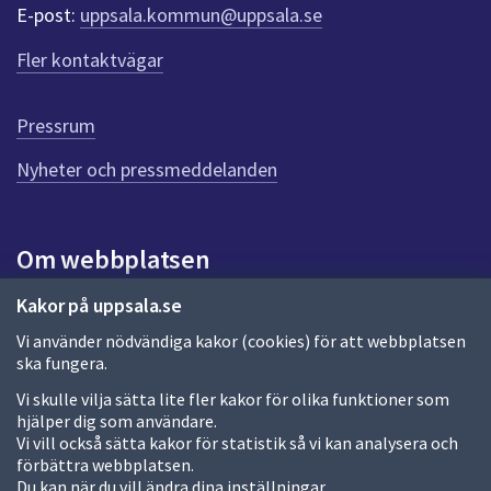
r
E-post:
uppsala.kommun@uppsala.se
f
ö
Fler kontaktvägar
r
d
e
Pressrum
n
n
Nyheter och pressmeddelanden
a
s
i
Om webbplatsen
d
a
Om webbplatsen
Kakor på uppsala.se
Vi använder nödvändiga kakor (cookies) för att webbplatsen
Allmänna handlingar och diarium
ska fungera.
Behandling av personuppgifter
Vi skulle vilja sätta lite fler kakor för olika funktioner som
hjälper dig som användare.
Kakor
Vi vill också sätta kakor för statistik så vi kan analysera och
förbättra webbplatsen.
Språk (other languages)
Du kan när du vill ändra dina inställningar.