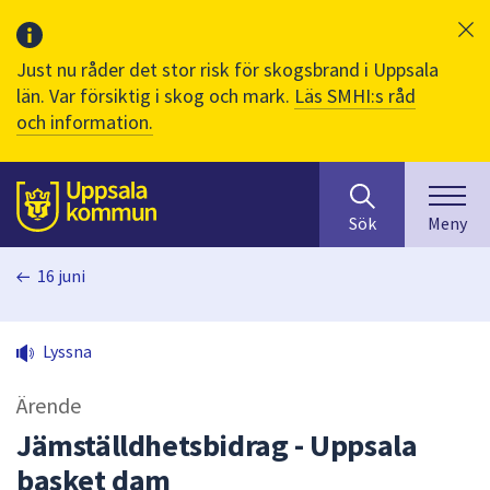
Just nu råder det stor risk för skogsbrand i Uppsala
län. Var försiktig i skog och mark.
Läs SMHI:s råd
och information.
Sök
huvudinnehåll
efter
Till sidans
Sök
Meny
innehåll
på
16 juni
webbplatsen.
När
du
Lyssna
börjar
skriva
Ärende
i
sökfältet
Jämställdhetsbidrag - Uppsala
kommer
basket dam
sökförslag