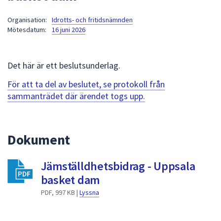
att
Organisation:
Idrotts- och fritidsnämnden
presenteras
Mötesdatum:
16 juni 2026
under
fältet.
Använd
Det här är ett beslutsunderlag.
piltangenterna
för
För att ta del av beslutet, se protokoll från
att
sammanträdet där ärendet togs upp.
navigera
mellan
sökförslagen
Dokument
och
enter
Jämställdhetsbidrag - Uppsala
för
att
basket dam
välja
PDF, 997 KB |
Lyssna
något
av