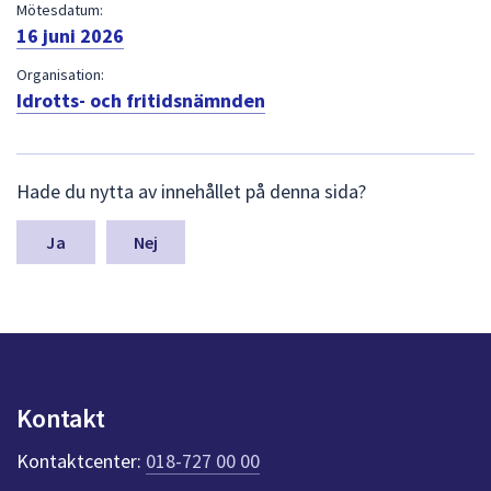
dem.
Mötesdatum:
16 juni 2026
Organisation:
Idrotts- och fritidsnämnden
L
Hade du nytta av innehållet på denna sida?
ä
m
n
Nej
a
s
y
n
p
u
n
Kontakt
k
t
Kontaktcenter:
018-727 00 00
e