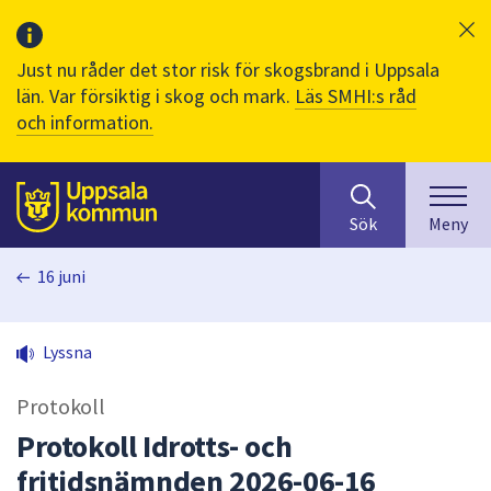
Just nu råder det stor risk för skogsbrand i Uppsala
län. Var försiktig i skog och mark.
Läs SMHI:s råd
och information.
Sök
huvudinnehåll
efter
Till sidans
Sök
Meny
innehåll
på
16 juni
webbplatsen.
När
du
Lyssna
börjar
skriva
Protokoll
i
sökfältet
Protokoll Idrotts- och
kommer
fritidsnämnden 2026-06-16
sökförslag