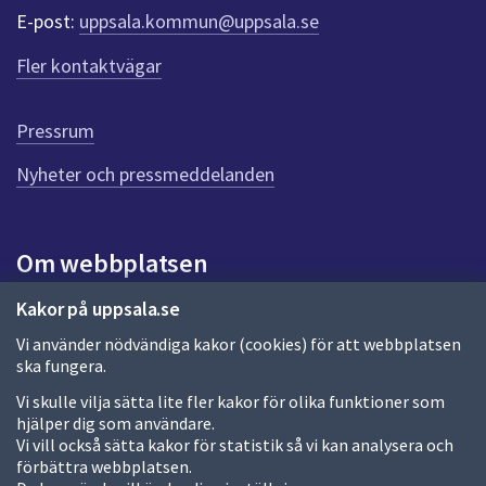
r
E-post:
uppsala.kommun@uppsala.se
f
ö
Fler kontaktvägar
r
d
e
Pressrum
n
n
Nyheter och pressmeddelanden
a
s
i
Om webbplatsen
d
a
Om webbplatsen
Kakor på uppsala.se
Vi använder nödvändiga kakor (cookies) för att webbplatsen
Allmänna handlingar och diarium
ska fungera.
Behandling av personuppgifter
Vi skulle vilja sätta lite fler kakor för olika funktioner som
hjälper dig som användare.
Kakor
Vi vill också sätta kakor för statistik så vi kan analysera och
förbättra webbplatsen.
Språk (other languages)