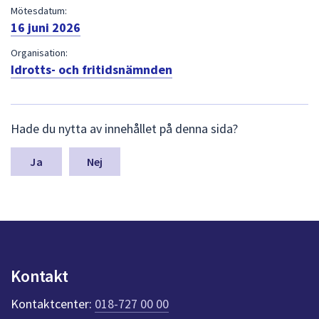
dem.
Mötesdatum:
16 juni 2026
Organisation:
Idrotts- och fritidsnämnden
L
Hade du nytta av innehållet på denna sida?
ä
m
n
Nej
a
s
y
n
p
u
n
Kontakt
k
t
Kontaktcenter:
018-727 00 00
e