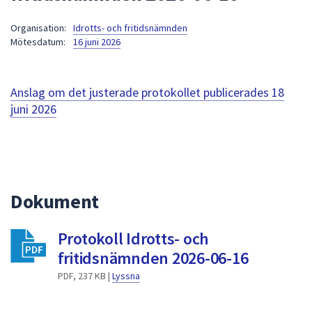
att
Organisation:
Idrotts- och fritidsnämnden
presenteras
Mötesdatum:
16 juni 2026
under
fältet.
Använd
Anslag om det justerade protokollet publicerades
18
piltangenterna
juni 2026
för
att
navigera
mellan
sökförslagen
Dokument
och
enter
för
Protokoll Idrotts- och
att
fritidsnämnden 2026-06-16
välja
PDF, 237 KB |
Lyssna
något
av