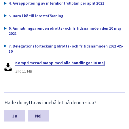
dem.
4. Avrapportering av internkontrollplan per april 2021
5. Barn i kö till idrottsförening
6. Anmälningsärenden idrotts- och fritidsnämnden den 10 maj
2021
7. Delegationsförteckning Idrotts- och fritidsnämnden 2021-05-
10
Komprimerad mapp med alla handlingar 10 maj
ZIP, 11 MB
L
Hade du nytta av innehållet på denna sida?
ä
m
n
Nej
a
s