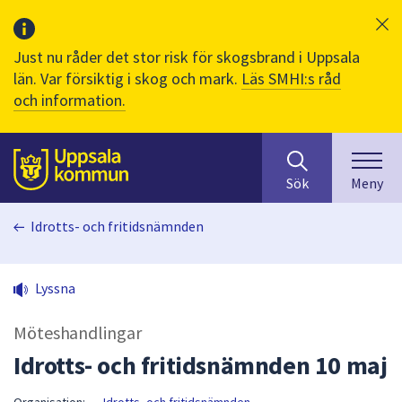
Just nu råder det stor risk för skogsbrand i Uppsala
län. Var försiktig i skog och mark.
Läs SMHI:s råd
och information.
Sök
huvudinnehåll
efter
Till sidans
Sök
Meny
innehåll
på
Idrotts- och fritidsnämnden
webbplatsen.
När
du
Lyssna
börjar
skriva
Möteshandlingar
i
sökfältet
Idrotts- och fritidsnämnden 10 maj
kommer
sökförslag