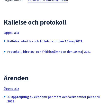
Organisation:
Idrotts- och fritidsnämnden
att
presenteras
under
Kallelse och protokoll
fältet.
Använd
Öppna alla
piltangenterna
för
Kallelse. idrotts- och fritidsnämnden 10 maj 2021
att
navigera
Protokoll, idrotts- och fritidsnämnden den 10 maj 2021
mellan
sökförslagen
och
enter
Ärenden
för
att
Öppna alla
välja
3. Uppföljning av ekonomi per mars och verksamhet per april
något
2021
av