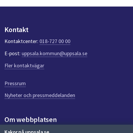
y
n
p
u
Kontakt
n
k
Kontaktcenter:
018-727 00 00
t
e
E-post:
uppsala.kommun@uppsala.se
r
f
Fler kontaktvägar
ö
r
d
Pressrum
e
n
Nyheter och pressmeddelanden
n
a
s
i
Om webbplatsen
d
a
Om webbplatsen
Kakor på uppsala.se