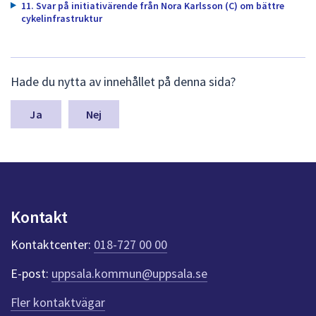
11. Svar på initiativärende från Nora Karlsson (C) om bättre
cykelinfrastruktur
L
Hade du nytta av innehållet på denna sida?
ä
m
n
Nej
a
s
y
n
p
u
Kontakt
n
k
Kontaktcenter:
018-727 00 00
t
e
E-post:
uppsala.kommun@uppsala.se
r
f
Fler kontaktvägar
ö