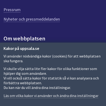
r
d
Pressrum
e
n
Nyheter och pressmeddelanden
n
a
s
i
Om webbplatsen
d
a
Om webbplatsen
Kakor på uppsala.se
Vi använder nödvändiga kakor (cookies) för att webbplatsen
Allmänna handlingar och diarium
ska fungera.
Behandling av personuppgifter
Vi skulle vilja sätta lite fler kakor för olika funktioner som
hjälper dig som användare.
Kakor
Vi vill också sätta kakor för statistik så vi kan analysera och
förbättra webbplatsen.
Språk (other languages)
Du kan när du vill ändra dina inställningar.
Tillgänglighetsredogörelse
Läs om vilka kakor vi använder och ändra dina inställningar