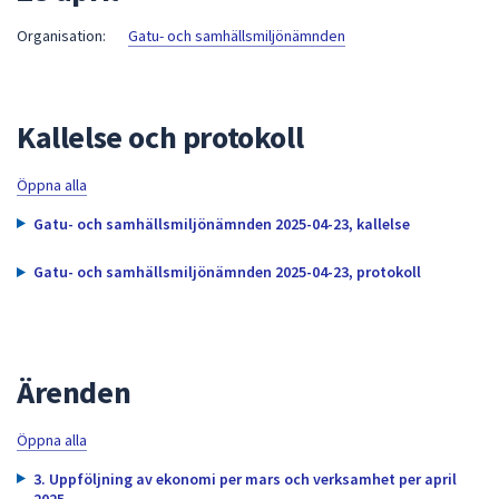
att
Organisation:
Gatu- och samhällsmiljönämnden
presenteras
under
fältet.
Kallelse och protokoll
Använd
piltangenterna
för
Öppna alla
att
Gatu- och samhällsmiljönämnden 2025-04-23, kallelse
navigera
mellan
Gatu- och samhällsmiljönämnden 2025-04-23, protokoll
sökförslagen
och
enter
för
Ärenden
att
välja
Öppna alla
något
av
3. Uppföljning av ekonomi per mars och verksamhet per april
2025