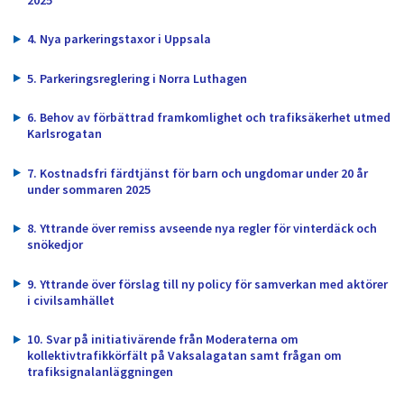
dem.
4. Nya parkeringstaxor i Uppsala
5. Parkeringsreglering i Norra Luthagen
6. Behov av förbättrad framkomlighet och trafiksäkerhet utmed
Karlsrogatan
7. Kostnadsfri färdtjänst för barn och ungdomar under 20 år
under sommaren 2025
8. Yttrande över remiss avseende nya regler för vinterdäck och
snökedjor
9. Yttrande över förslag till ny policy för samverkan med aktörer
i civilsamhället
10. Svar på initiativärende från Moderaterna om
kollektivtrafikkörfält på Vaksalagatan samt frågan om
trafiksignalanläggningen