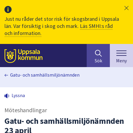
Just nu råder det stor risk för skogsbrand i Uppsala
län. Var försiktig i skog och mark.
Läs SMHI:s råd
och information.
Sök
huvudinnehåll
efter
Till sidans
Sök
Meny
innehåll
på
Gatu- och samhällsmiljönämnden
webbplatsen.
När
du
Lyssna
börjar
skriva
Möteshandlingar
i
sökfältet
Gatu- och samhällsmiljönämnden
kommer
23 april
sökförslag