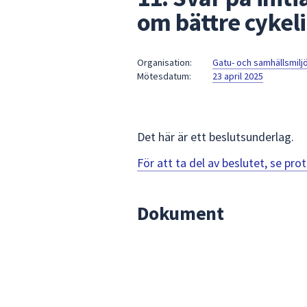
under
om bättre cykel
fältet.
Använd
piltangenterna
Organisation:
Gatu- och samhällsmil
för
Mötesdatum:
23 april 2025
att
navigera
mellan
Det här är ett beslutsunderlag.
sökförslagen
och
För att ta del av beslutet, se pr
enter
för
att
Dokument
välja
något
av
dem.