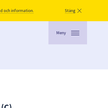
åd och information.
Stäng
Meny
 (C)