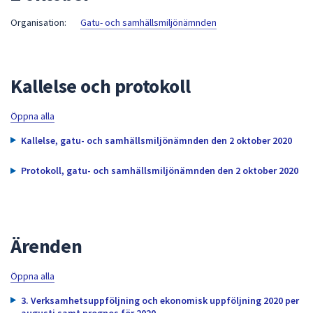
att
Organisation:
Gatu- och samhällsmiljönämnden
presenteras
under
fältet.
Kallelse och protokoll
Använd
piltangenterna
för
Öppna alla
att
Kallelse, gatu- och samhällsmiljönämnden den 2 oktober 2020
navigera
mellan
Protokoll, gatu- och samhällsmiljönämnden den 2 oktober 2020
sökförslagen
och
enter
för
Ärenden
att
välja
Öppna alla
något
av
3. Verksamhetsuppföljning och ekonomisk uppföljning 2020 per
augusti samt prognos för 2020