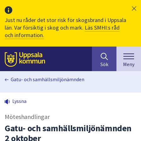
Just nu råder det stor risk för skogsbrand i Uppsala
län. Var försiktig i skog och mark.
Läs SMHI:s råd
och information.
Sök
huvudinnehåll
efter
Till sidans
Sök
Meny
innehåll
på
Gatu- och samhällsmiljönämnden
webbplatsen.
När
du
Lyssna
börjar
skriva
Möteshandlingar
i
sökfältet
Gatu- och samhällsmiljönämnden
kommer
2 oktober
sökförslag