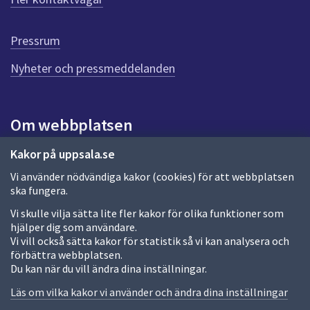
ö
r
d
Pressrum
e
n
Nyheter och pressmeddelanden
n
a
s
i
Om webbplatsen
d
a
Om webbplatsen
Kakor på uppsala.se
Vi använder nödvändiga kakor (cookies) för att webbplatsen
Allmänna handlingar och diarium
ska fungera.
Behandling av personuppgifter
Vi skulle vilja sätta lite fler kakor för olika funktioner som
hjälper dig som användare.
Kakor
Vi vill också sätta kakor för statistik så vi kan analysera och
förbättra webbplatsen.
Språk (other languages)
Du kan när du vill ändra dina inställningar.
Tillgänglighetsredogörelse
Läs om vilka kakor vi använder och ändra dina inställningar