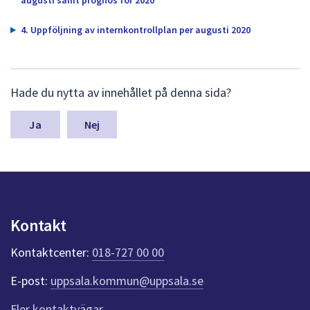
dem.
4. Uppföljning av internkontrollplan per augusti 2020
L
Hade du nytta av innehållet på denna sida?
ä
m
n
Nej
a
s
y
n
p
u
Kontakt
n
k
Kontaktcenter:
018-727 00 00
t
e
E-post:
uppsala.kommun@uppsala.se
r
f
Fler kontaktvägar