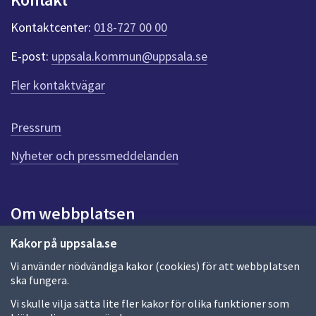
k
t
Kontaktcenter:
018-727 00 00
e
r
E-post:
uppsala.kommun@uppsala.se
f
ö
Fler kontaktvägar
r
d
e
Pressrum
n
n
Nyheter och pressmeddelanden
a
s
i
Om webbplatsen
d
a
Om webbplatsen
Kakor på uppsala.se
Vi använder nödvändiga kakor (cookies) för att webbplatsen
Allmänna handlingar och diarium
ska fungera.
Behandling av personuppgifter
Vi skulle vilja sätta lite fler kakor för olika funktioner som