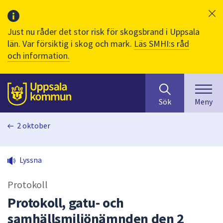
Just nu råder det stor risk för skogsbrand i Uppsala
län. Var försiktig i skog och mark.
Läs SMHI:s råd
och information.
Sök
huvudinnehåll
efter
Till sidans
Sök
Meny
innehåll
på
2 oktober
webbplatsen.
När
du
Lyssna
börjar
skriva
Protokoll
i
sökfältet
Protokoll, gatu- och
kommer
samhällsmiljönämnden den 2
sökförslag