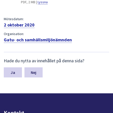
dem.
PDF, 2 MB |
Lyssna
Mötesdatum:
2 oktober 2020
Organisation:
Gatu- och samhällsmiljönämnden
L
Hade du nytta av innehållet på denna sida?
ä
m
n
Nej
a
s
y
n
p
u
n
Kontakt