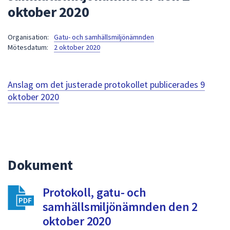
oktober 2020
att
presenteras
under
Organisation:
Gatu- och samhällsmiljönämnden
Mötesdatum:
2 oktober 2020
fältet.
Använd
piltangenterna
Anslag om det justerade protokollet publicerades
9
för
oktober 2020
att
navigera
mellan
sökförslagen
och
enter
Dokument
för
att
Protokoll, gatu- och
välja
samhällsmiljönämnden den 2
något
oktober 2020
av