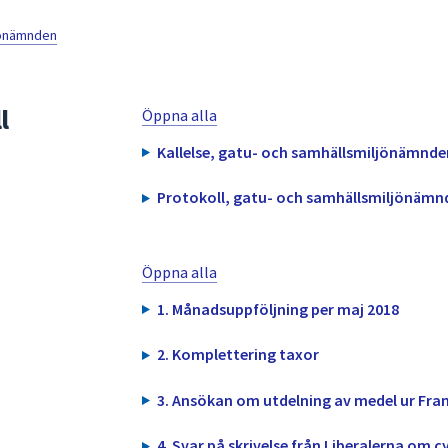
jönämnden
l
Öppna alla
Kallelse, gatu- och samhällsmiljönämnden
Protokoll, gatu- och samhällsmiljönämnd
Öppna alla
1. Månadsuppföljning per maj 2018
2. Komplettering taxor
3. Ansökan om utdelning av medel ur Fran
4. Svar på skrivelse från Liberalerna om 