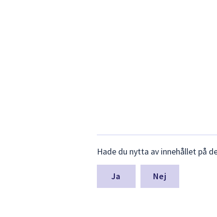
Lämna
Hade du nytta av innehållet på d
synpunkter
för
denna
Nej
sida