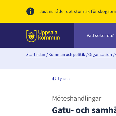
Just nu råder det stor risk för skogsbra
Sök
efter
huvudinnehåll
innehåll
Till sidans
på
webbplatsen.
Startsidan
/
Kommun och politik
/
Organisation
/
När
du
börjar
skriva
Lyssna
i
sökfältet
kommer
Möteshandlingar
sökförslag
att
Gatu- och samhä
presenteras