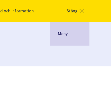
åd och information.
Stäng
Meny