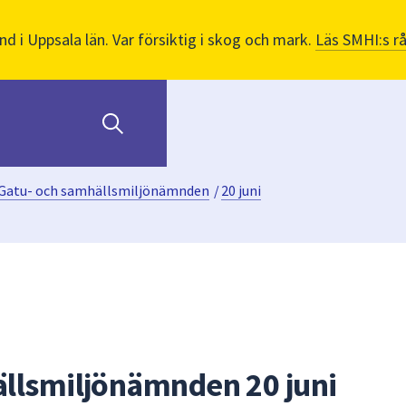
nd i Uppsala län. Var försiktig i skog och mark.
Läs SMHI:s r
Gatu- och samhällsmiljönämnden
/
20 juni
llsmiljönämnden 20 juni