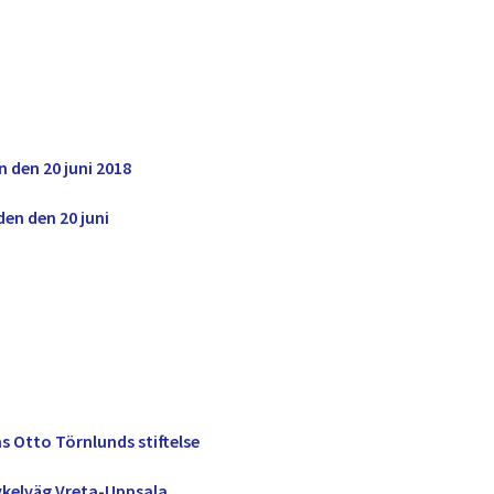
 den 20 juni 2018
en den 20 juni
s Otto Törnlunds stiftelse
cykelväg Vreta-Uppsala