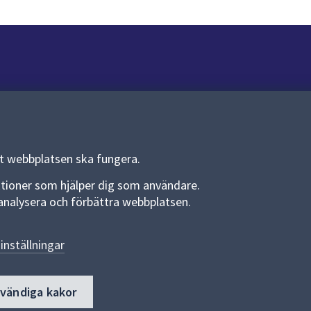
Om webbplatsen
Om webbplatsen
Allmänna handlingar och diarium
tt webbplatsen ska fungera.
Behandling av personuppgifter
funktioner som hjälper dig som användare.
an analysera och förbättra webbplatsen.
Kakor
Språk (other languages)
inställningar
Tillgänglighetsredogörelse
dvändiga kakor