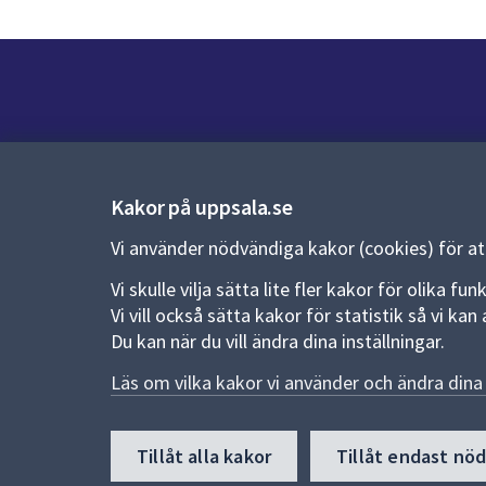
Kontakt
Kontaktcenter:
018-727 00 00
Kakor på uppsala.se
E-post:
uppsala.kommun@uppsala.se
Vi använder nödvändiga kakor (cookies) för a
Fler kontaktvägar
Vi skulle vilja sätta lite fler kakor för olika 
Vi vill också sätta kakor för statistik så vi k
Du kan när du vill ändra dina inställningar.
Pressrum
Läs om vilka kakor vi använder och ändra dina 
Nyheter och pressmeddelanden
Till
Tillåt alla kakor
Tillåt endast nö
toppen