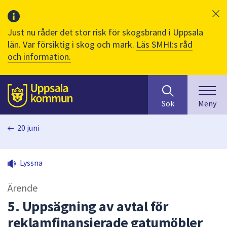
Just nu råder det stor risk för skogsbrand i Uppsala
län. Var försiktig i skog och mark.
Läs SMHI:s råd
och information.
Sök
huvudinnehåll
efter
Till sidans
Sök
Meny
innehåll
på
20 juni
webbplatsen.
När
du
Lyssna
börjar
skriva
Ärende
i
sökfältet
5. Uppsägning av avtal för
kommer
reklamfinansierade gatumöbler
sökförslag