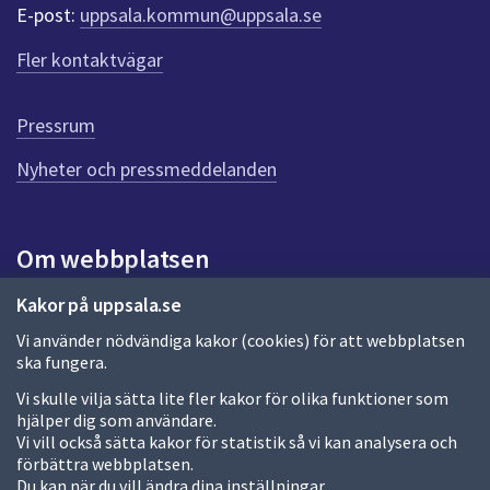
r
E-post:
uppsala.kommun@uppsala.se
f
ö
Fler kontaktvägar
r
d
e
Pressrum
n
n
Nyheter och pressmeddelanden
a
s
i
Om webbplatsen
d
a
Om webbplatsen
Kakor på uppsala.se
Vi använder nödvändiga kakor (cookies) för att webbplatsen
Allmänna handlingar och diarium
ska fungera.
Behandling av personuppgifter
Vi skulle vilja sätta lite fler kakor för olika funktioner som
hjälper dig som användare.
Kakor
Vi vill också sätta kakor för statistik så vi kan analysera och
förbättra webbplatsen.
Språk (other languages)
Du kan när du vill ändra dina inställningar.