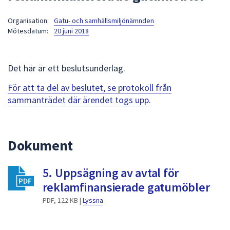
att
Organisation:
Gatu- och samhällsmiljönämnden
presenteras
Mötesdatum:
20 juni 2018
under
fältet.
Använd
Det här är ett beslutsunderlag.
piltangenterna
för
För att ta del av beslutet, se protokoll från
att
sammanträdet där ärendet togs upp.
navigera
mellan
sökförslagen
Dokument
och
enter
5. Uppsägning av avtal för
för
att
reklamfinansierade gatumöbler
välja
PDF, 122 KB |
Lyssna
något
av