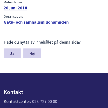
dem.
Mötesdatum:
20 juni 2018
Organisation:
Gatu- och samhällsmiljönämnden
L
Hade du nytta av innehållet på denna sida?
ä
m
n
Nej
a
s
y
n
p
u
n
Kontakt
k
t
Kontaktcenter:
018-727 00 00
e