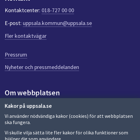
k
t
Kontaktcenter:
018-727 00 00
e
r
E-post:
uppsala.kommun@uppsala.se
f
ö
Fler kontaktvägar
r
d
e
Pressrum
n
n
Nyheter och pressmeddelanden
a
s
i
Om webbplatsen
d
a
Om webbplatsen
Kakor på uppsala.se
Vi använder nödvändiga kakor (cookies) för att webbplatsen
Allmänna handlingar och diarium
ska fungera.
Behandling av personuppgifter
Vi skulle vilja sätta lite fler kakor för olika funktioner som
hjälper dig som användare.