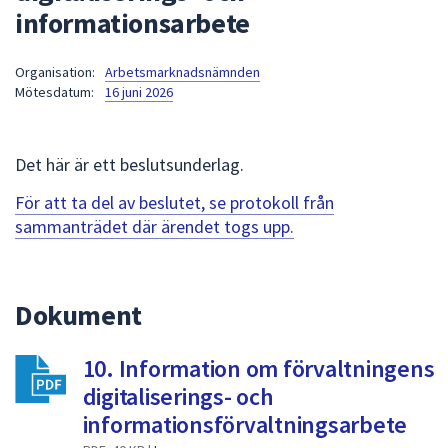
informationsarbete
att
presenteras
under
Organisation:
Arbetsmarknadsnämnden
Mötesdatum:
16 juni 2026
fältet.
Använd
piltangenterna
Det här är ett beslutsunderlag.
för
att
För att ta del av beslutet, se protokoll från
navigera
sammanträdet där ärendet togs upp.
mellan
sökförslagen
och
Dokument
enter
för
att
10. Information om förvaltningens
välja
digitaliserings- och
något
informationsförvaltningsarbete
av