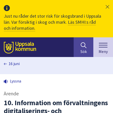
Just nu råder det stor risk för skogsbrand i Uppsala
län. Var försiktig i skog och mark.
Läs SMHI:s råd
och information.
Sök
huvudinnehåll
efter
Till sidans
Sök
Meny
innehåll
på
16 juni
webbplatsen.
När
du
Lyssna
börjar
skriva
Ärende
i
sökfältet
10. Information om förvaltningens
kommer
digitaliserings- och
sökförslag