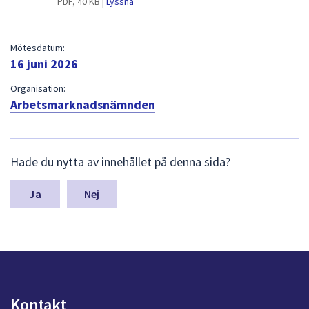
PDF, 40 KB |
Lyssna
dem.
Mötesdatum:
16 juni 2026
Organisation:
Arbetsmarknadsnämnden
L
Hade du nytta av innehållet på denna sida?
ä
m
n
Nej
a
s
y
n
p
u
n
Kontakt