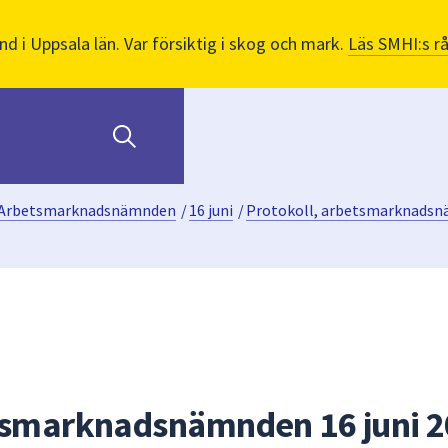
nd i Uppsala län. Var försiktig i skog och mark.
Läs SMHI:s r
Arbetsmarknadsnämnden
/
16 juni
/
Protokoll, arbetsmarknadsnä
etsmarknadsnämnden 16 juni 