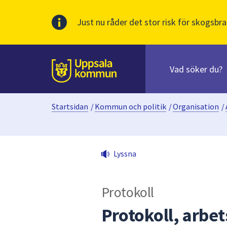
Just nu råder det stor risk för skogsbra
Sök
efter
huvudinnehåll
innehåll
Till sidans
på
webbplatsen.
Startsidan
/
Kommun och politik
/
Organisation
/
När
du
börjar
skriva
Lyssna
i
sökfältet
kommer
Protokoll
sökförslag
att
Protokoll, arb
presenteras