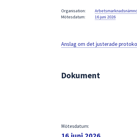
under
fältet.
Organisation:
Arbetsmarknadsnämn
Mötesdatum:
16 juni 2026
Använd
piltangenterna
för
att
Anslag om det justerade protoko
navigera
mellan
sökförslagen
och
Dokument
enter
för
att
välja
något
av
dem.
Mötesdatum:
16 juni 2026