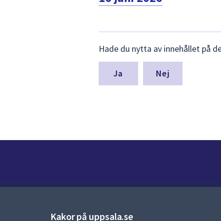
Lämna
Hade du nytta av innehållet på d
synpunkter
för
denna
Nej
sida
Kontakt
Kontaktcenter:
018-727 00 00
Kakor på uppsala.se