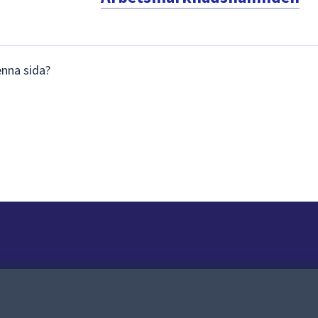
enna sida?
Om webbplatsen
Om webbplatsen