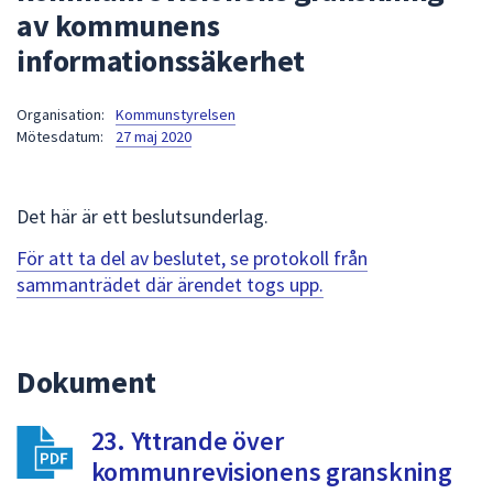
av kommunens
att
presenteras
informationssäkerhet
under
fältet.
Organisation:
Kommunstyrelsen
Använd
Mötesdatum:
27 maj 2020
piltangenterna
för
att
Det här är ett beslutsunderlag.
navigera
För att ta del av beslutet, se protokoll från
mellan
sammanträdet där ärendet togs upp.
sökförslagen
och
enter
för
Dokument
att
välja
23. Yttrande över
något
kommunrevisionens granskning
av