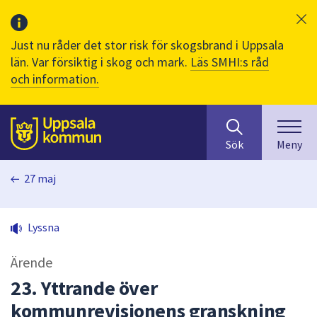
Just nu råder det stor risk för skogsbrand i Uppsala
län. Var försiktig i skog och mark.
Läs SMHI:s råd
och information.
Sök
huvudinnehåll
efter
Till sidans
Sök
Meny
innehåll
på
27 maj
webbplatsen.
När
du
Lyssna
börjar
skriva
Ärende
i
sökfältet
23. Yttrande över
kommer
kommunrevisionens granskning
sökförslag