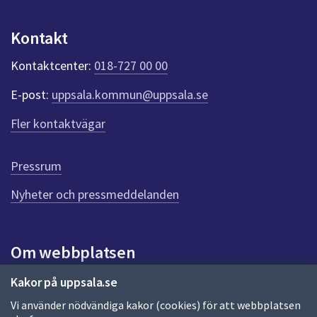
u
n
Kontakt
k
t
Kontaktcenter:
018-727 00 00
e
r
E-post:
uppsala.kommun@uppsala.se
f
ö
Fler kontaktvägar
r
d
e
Pressrum
n
n
Nyheter och pressmeddelanden
a
s
i
Om webbplatsen
d
a
Om webbplatsen
Kakor på uppsala.se
Vi använder nödvändiga kakor (cookies) för att webbplatsen
Allmänna handlingar och diarium