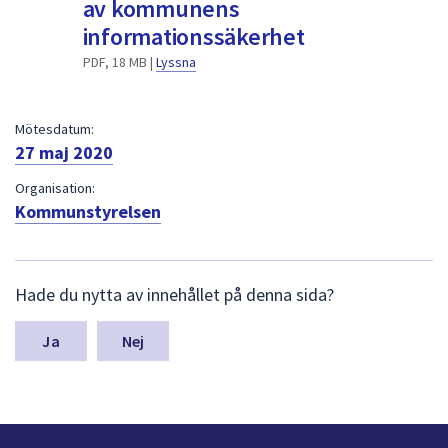
av kommunens
dem.
informationssäkerhet
PDF, 18 MB |
Lyssna
Mötesdatum:
27 maj 2020
Organisation:
Kommunstyrelsen
L
Hade du nytta av innehållet på denna sida?
ä
m
n
Nej
a
s
y
n
p