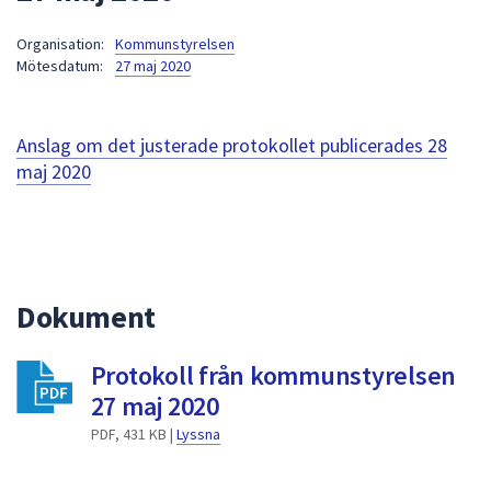
att
Organisation:
Kommunstyrelsen
presenteras
Mötesdatum:
27 maj 2020
under
fältet.
Använd
Anslag om det justerade protokollet publicerades
28
piltangenterna
maj 2020
för
att
navigera
mellan
sökförslagen
Dokument
och
enter
för
Protokoll från kommunstyrelsen
att
27 maj 2020
välja
PDF, 431 KB |
Lyssna
något
av