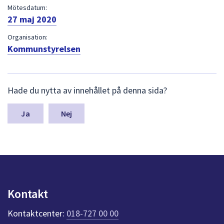
dem.
Mötesdatum:
27 maj 2020
Organisation:
Kommunstyrelsen
L
Hade du nytta av innehållet på denna sida?
ä
m
n
Nej
a
s
y
n
p
u
n
Kontakt
k
t
Kontaktcenter:
018-727 00 00
e