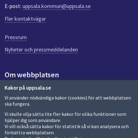
r
E-post:
uppsala.kommun@uppsala.se
f
ö
Fler kontaktvägar
r
d
e
Pressrum
n
n
Nyheter och pressmeddelanden
a
s
i
Om webbplatsen
d
a
Om webbplatsen
Kakor på uppsala.se
Vi använder nödvändiga kakor (cookies) för att webbplatsen
Allmänna handlingar och diarium
ska fungera.
Behandling av personuppgifter
Vi skulle vilja sätta lite fler kakor för olika funktioner som
hjälper dig som användare.
Kakor
Vi vill också sätta kakor för statistik så vi kan analysera och
förbättra webbplatsen.
Språk (other languages)