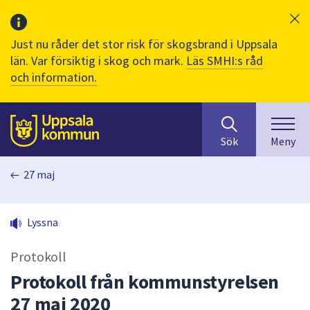
Just nu råder det stor risk för skogsbrand i Uppsala
län. Var försiktig i skog och mark.
Läs SMHI:s råd
och information.
Sök
huvudinnehåll
efter
Till sidans
Sök
Meny
innehåll
på
27 maj
webbplatsen.
När
du
Lyssna
börjar
skriva
Protokoll
i
sökfältet
Protokoll från kommunstyrelsen
kommer
27 maj 2020
sökförslag