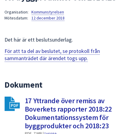
att
Organisation:
Kommunstyrelsen
presenteras
Mötesdatum:
12 december 2018
under
fältet.
Använd
Det här är ett beslutsunderlag.
piltangenterna
för
För att ta del av beslutet, se protokoll från
att
sammanträdet där ärendet togs upp.
navigera
mellan
sökförslagen
Dokument
och
enter
17 Yttrande över remiss av
för
att
Boverkets rapporter 2018:22
välja
Dokumentationssystem för
något
byggprodukter och 2018:23
av
PDF, 7 MB |
Lyssna