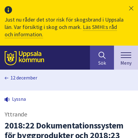
Just nu råder det stor risk för skogsbrand i Uppsala
län. Var försiktig i skog och mark.
Läs SMHI:s råd
och information.
Sök
huvudinnehåll
efter
Till sidans
Sök
Meny
innehåll
på
12 december
webbplatsen.
När
du
Lyssna
börjar
skriva
Yttrande
i
sökfältet
2018:22 Dokumentationssystem
kommer
för byggprodukter och 2018:23
sökförslag