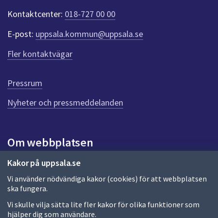
t
Kontaktcenter:
018-727 00 00
e
r
E-post:
uppsala.kommun@uppsala.se
f
ö
Fler kontaktvägar
r
d
e
Pressrum
n
n
Nyheter och pressmeddelanden
a
s
i
Om webbplatsen
d
a
Om webbplatsen
Kakor på uppsala.se
Vi använder nödvändiga kakor (cookies) för att webbplatsen
Allmänna handlingar och diarium
ska fungera.
Behandling av personuppgifter
Vi skulle vilja sätta lite fler kakor för olika funktioner som
hjälper dig som användare.