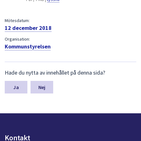
dem.
Mötesdatum:
12 december 2018
Organisation:
Kommunstyrelsen
L
Hade du nytta av innehållet på denna sida?
ä
m
n
Nej
a
s
y
n
p
u
n
Kontakt
k