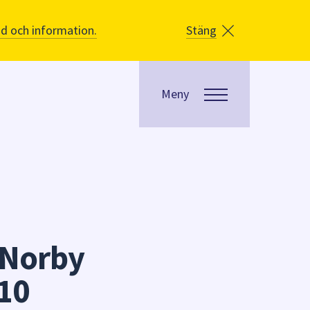
åd och information.
Stäng
Meny
 Norby
10