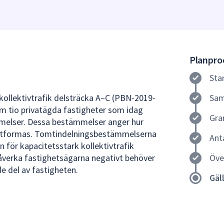
Planproc
Sta
 kollektivtrafik delsträcka A–C (PBN-2019-
Sam
 tio privatägda fastigheter som idag
Gra
melser. Dessa bestämmelser anger hur
utformas. Tomtindelningsbestämmelserna
Ant
n för kapacitetsstark kollektivtrafik
påverka fastighetsägarna negativt behöver
Öve
e del av fastigheten.
Gäl