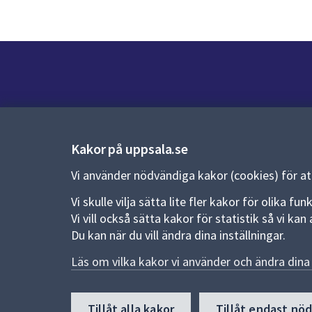
Kontakt
Kontaktcenter:
018-727 00 00
Kakor på uppsala.se
E-post:
uppsala.kommun@uppsala.se
Vi använder nödvändiga kakor (cookies) för a
Fler kontaktvägar
Vi skulle vilja sätta lite fler kakor för olika 
Vi vill också sätta kakor för statistik så vi k
Du kan när du vill ändra dina inställningar.
Pressrum
Läs om vilka kakor vi använder och ändra dina 
Nyheter och pressmeddelanden
Till
Tillåt alla kakor
Tillåt endast nö