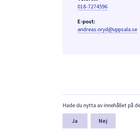
018-7274596
E-post:
andreas.oryd@uppsala.se
Lämna
Hade du nytta av innehållet på d
synpunkter
för
denna
Nej
sida