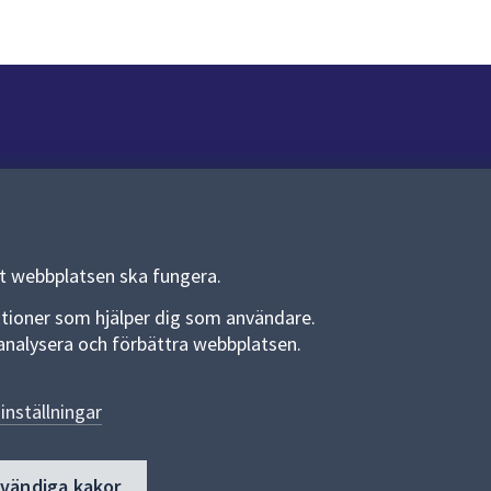
Om webbplatsen
Om webbplatsen
Allmänna handlingar och diarium
tt webbplatsen ska fungera.
Behandling av personuppgifter
funktioner som hjälper dig som användare.
an analysera och förbättra webbplatsen.
Kakor
Språk (other languages)
inställningar
Tillgänglighetsredogörelse
dvändiga kakor