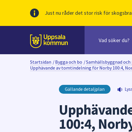
Just nu råder det stor risk för skogsbra
Sök
efter
huvudinnehåll
innehåll
Till sidans
på
webbplatsen.
Startsidan
/
Bygga och bo
/
Samhällsbyggnad och 
När
Upphävande av tomtindelning för Norby 100:4, Nor
du
börjar
skriva
Gällande detaljplan
Lys
i
sökfältet
Upphävande 
kommer
sökförslag
100:4, Norb
att
presenteras