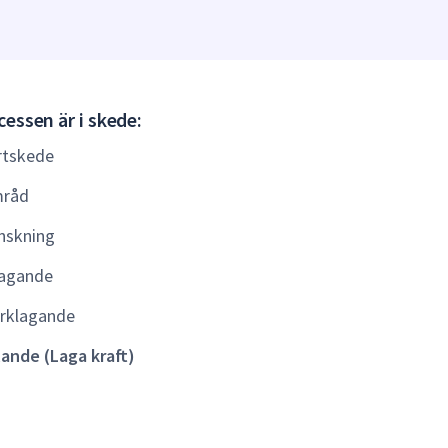
Gällande
essen är i skede:
(Laga
rtskede
kraft)
råd
nskning
agande
rklagande
lande (Laga kraft)