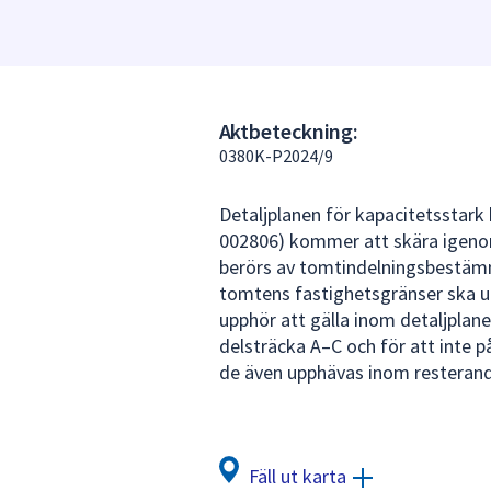
under
fältet.
Använd
piltangenterna
för
Aktbeteckning:
att
0380K-P2024/9
navigera
mellan
Detaljplanen för kapacitetsstark
sökförslagen
002806) kommer att skära igenom
och
berörs av tomtindelningsbestäm
enter
tomtens fastighetsgränser ska 
för
upphör att gälla inom detaljplane
att
delsträcka A–C och för att inte 
välja
de även upphävas inom resterand
något
av
dem.
Fäll ut karta