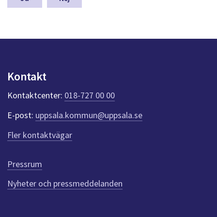
a
s
y
n
p
u
n
Kontakt
k
t
Kontaktcenter:
018-727 00 00
e
r
E-post:
uppsala.kommun@uppsala.se
f
ö
Fler kontaktvägar
r
d
e
Pressrum
n
n
Nyheter och pressmeddelanden
a
s
i