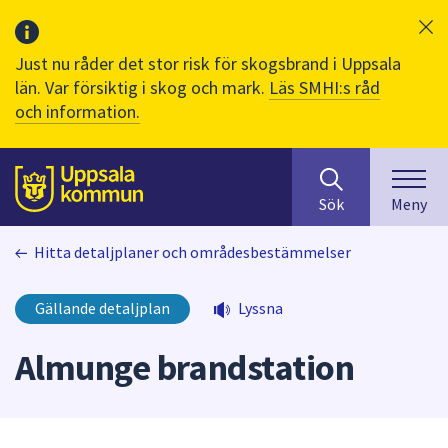
Just nu råder det stor risk för skogsbrand i Uppsala
län. Var försiktig i skog och mark.
Läs SMHI:s råd
och information.
Sök
huvudinnehåll
efter
Till sidans
Sök
Meny
innehåll
på
Hitta detaljplaner och områdesbestämmelser
webbplatsen.
När
du
Gällande detaljplan
Lyssna
börjar
skriva
Almunge brandstation
i
sökfältet
kommer
sökförslag