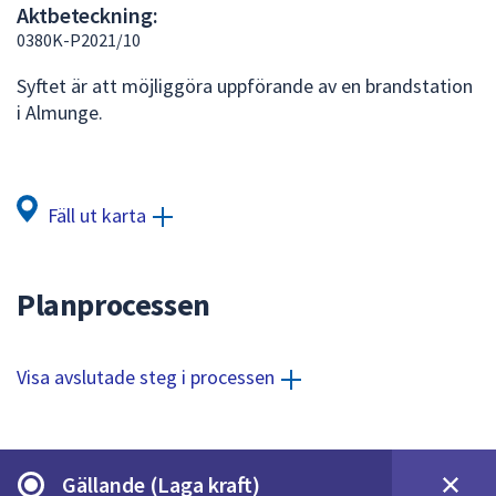
Aktbeteckning:
att
0380K-P2021/10
presenteras
under
Syftet är att möjliggöra uppförande av en brandstation
fältet.
i Almunge.
Använd
piltangenterna
för
att
Fäll ut karta
navigera
mellan
sökförslagen
Planprocessen
och
enter
för
Visa avslutade steg i processen
att
välja
något
av
Gällande (Laga kraft)