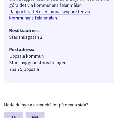
göra det via kommunens felanmälan.
Rapportera fel eller lämna synpunkter via
kommunens felanmälan
Besöksadress:
Stadshusgatan 2
Postadress:
Uppsala kommun
Stadsbyggnadsförvaltningen
753 75 Uppsala
L
Hade du nytta av innehållet på denna sida?
ä
m
n
Nej