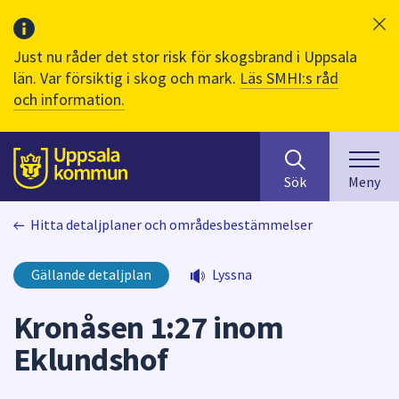
Just nu råder det stor risk för skogsbrand i Uppsala
län. Var försiktig i skog och mark.
Läs SMHI:s råd
och information.
Sök
huvudinnehåll
efter
Till sidans
Sök
Meny
innehåll
på
Hitta detaljplaner och områdesbestämmelser
webbplatsen.
När
du
Gällande detaljplan
Lyssna
börjar
skriva
Kronåsen 1:27 inom
i
Eklundshof
sökfältet
kommer
sökförslag