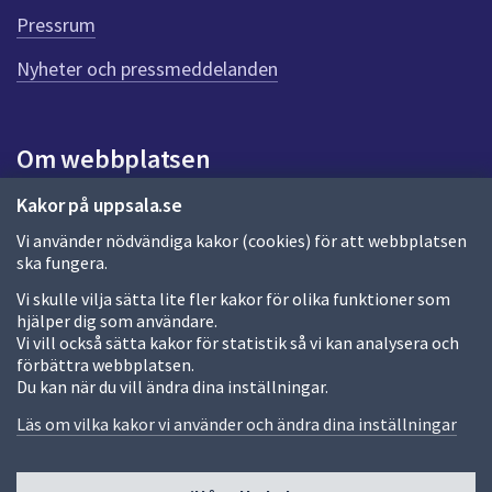
e
Pressrum
n
n
Nyheter och pressmeddelanden
a
s
i
Om webbplatsen
d
a
Om webbplatsen
Kakor på uppsala.se
Vi använder nödvändiga kakor (cookies) för att webbplatsen
Allmänna handlingar och diarium
ska fungera.
Behandling av personuppgifter
Vi skulle vilja sätta lite fler kakor för olika funktioner som
hjälper dig som användare.
Kakor
Vi vill också sätta kakor för statistik så vi kan analysera och
förbättra webbplatsen.
Språk (other languages)
Du kan när du vill ändra dina inställningar.
Tillgänglighetsredogörelse
Läs om vilka kakor vi använder och ändra dina inställningar