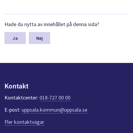
L
Hade du nytta av innehållet på denna sida?
ä
m
n
Nej
a
s
y
n
p
u
n
Kontakt
k
t
Kontaktcenter:
018-727 00 00
e
r
E-post:
uppsala.kommun@uppsala.se
f
ö
Fler kontaktvägar
r
d