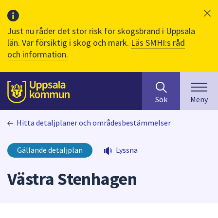
Just nu råder det stor risk för skogsbrand i Uppsala
län. Var försiktig i skog och mark.
Läs SMHI:s råd
och information.
Sök
huvudinnehåll
efter
Till sidans
Sök
Meny
innehåll
på
Hitta detaljplaner och områdesbestämmelser
webbplatsen.
När
du
Gällande detaljplan
Lyssna
börjar
skriva
Västra Stenhagen
i
sökfältet
kommer
sökförslag