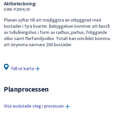
Aktbeteckning:
att
0380-P2004/30
presenteras
under
Planen syftar till att möjliggöra en utbyggnad med
fältet.
bostäder i fyra kvarter. Bebyggelsen kommer att bestå
Använd
av tvåvåningshus i form av radhus, parhus, friliggande
piltangenterna
villor samt flerfamiljsvillor. Totalt kan området komma
för
att inrymma närmare 200 bostäder.
att
navigera
mellan
sökförslagen
Fäll ut karta
och
enter
för
Planprocessen
att
välja
något
Visa avslutade steg i processen
av