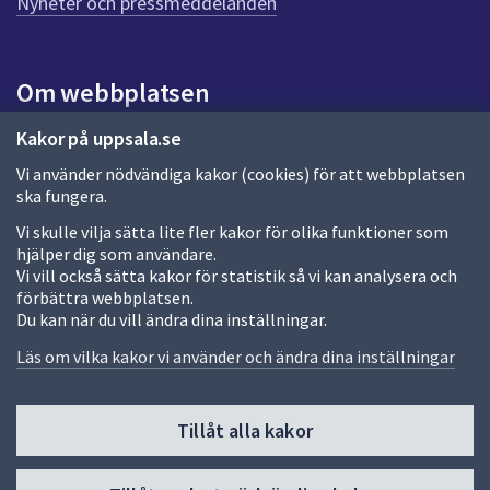
Nyheter och pressmeddelanden
a
s
i
Om webbplatsen
d
a
Om webbplatsen
Kakor på uppsala.se
Vi använder nödvändiga kakor (cookies) för att webbplatsen
Allmänna handlingar och diarium
ska fungera.
Behandling av personuppgifter
Vi skulle vilja sätta lite fler kakor för olika funktioner som
hjälper dig som användare.
Kakor
Vi vill också sätta kakor för statistik så vi kan analysera och
förbättra webbplatsen.
Språk (other languages)
Du kan när du vill ändra dina inställningar.
Tillgänglighetsredogörelse
Läs om vilka kakor vi använder och ändra dina inställningar
Tillåt alla kakor
Fler sätt att följa oss
Till