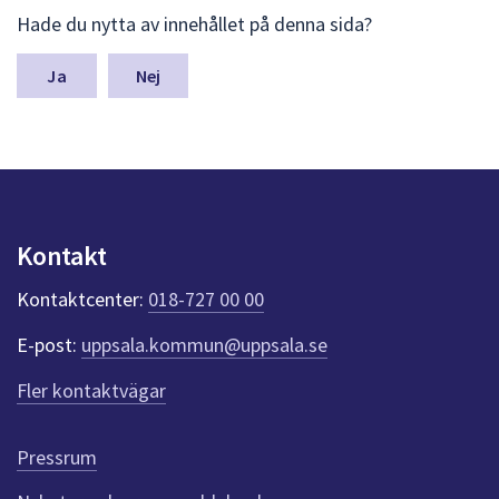
L
Hade du nytta av innehållet på denna sida?
ä
m
n
Nej
a
s
y
n
p
u
n
Kontakt
k
t
Kontaktcenter:
018-727 00 00
e
r
E-post:
uppsala.kommun@uppsala.se
f
ö
Fler kontaktvägar
r
d
e
Pressrum
n
n