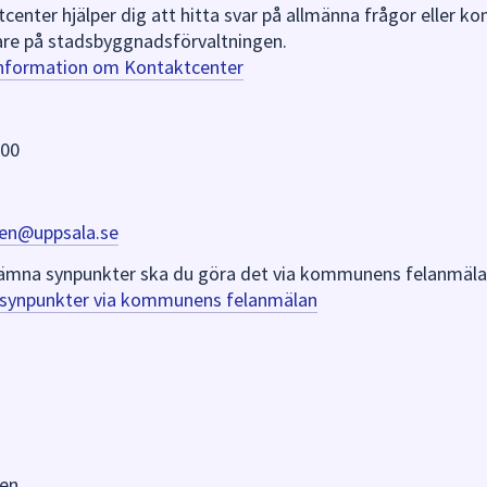
nter hjälper dig att hitta svar på allmänna frågor eller k
re på stadsbyggnadsförvaltningen.
information om Kontaktcenter
 00
en@uppsala.se
er lämna synpunkter ska du göra det via kommunens felanmäla
a synpunkter via kommunens felanmälan
en