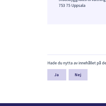
753 75 Uppsala
Lämna
Hade du nytta av innehållet på d
synpunkter
för
denna
Nej
sida