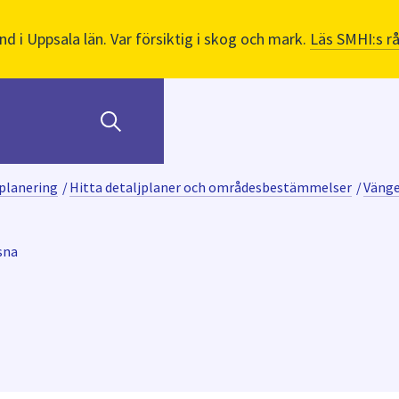
nd i Uppsala län. Var försiktig i skog och mark.
Läs SMHI:s r
planering
/
Hitta detaljplaner och områdesbestämmelser
/
Vänge
sna