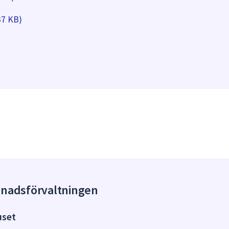
37 KB)
gnadsförvaltningen
uset