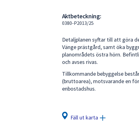
under
fältet.
Aktbeteckning:
Använd
0380-P2013/25
piltangenterna
för
Detaljplanen syftar till att göra 
att
Vänge prästgård, samt öka byggrä
navigera
planområdets östra hörn. Befintli
mellan
och avses rivas.
sökförslagen
och
Tillkommande bebyggelse bestå
enter
(bruttoarea), motsvarande en för
för
enbostadshus.
att
välja
något
av
Fäll ut karta
dem.