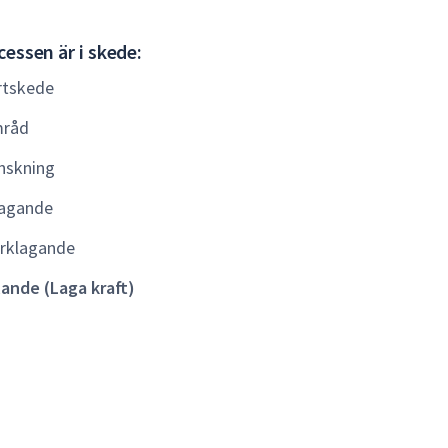
Gällande
essen är i skede:
(Laga
rtskede
kraft)
råd
nskning
agande
rklagande
lande (Laga kraft)