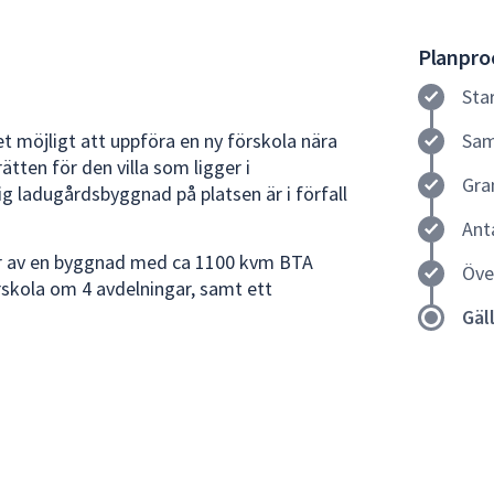
Planproc
Sta
det möjligt att uppföra en ny förskola nära
Sam
tten för den villa som ligger i
Gra
g ladugårdsbyggnad på platsen är i förfall
Ant
r av en byggnad med ca 1100 kvm BTA
Öve
skola om 4 avdelningar, samt ett
Gäl