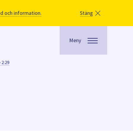
åd och information.
Stäng
Meny
 2:29