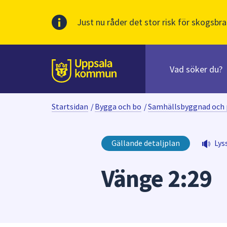
Just nu råder det stor risk för skogsbra
Sök
efter
huvudinnehåll
innehåll
Till sidans
på
webbplatsen.
Startsidan
/
Bygga och bo
/
Samhällsbyggnad och 
När
du
börjar
Gällande detaljplan
Lys
skriva
i
Vänge 2:29
sökfältet
kommer
sökförslag
att
presenteras