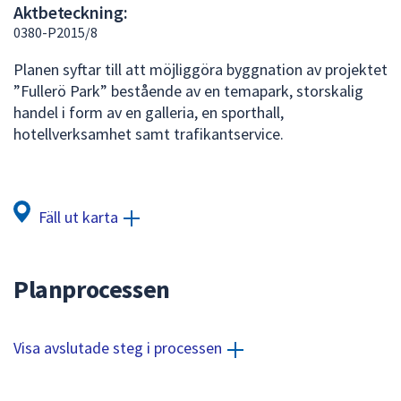
Aktbeteckning:
att
0380-P2015/8
presenteras
under
Planen syftar till att möjliggöra byggnation av projektet
fältet.
”Fullerö Park” bestående av en temapark, storskalig
Använd
handel i form av en galleria, en sporthall,
piltangenterna
hotellverksamhet samt trafikantservice.
för
att
navigera
mellan
Fäll ut karta
sökförslagen
och
enter
Planprocessen
för
att
välja
Visa avslutade steg i processen
något
av