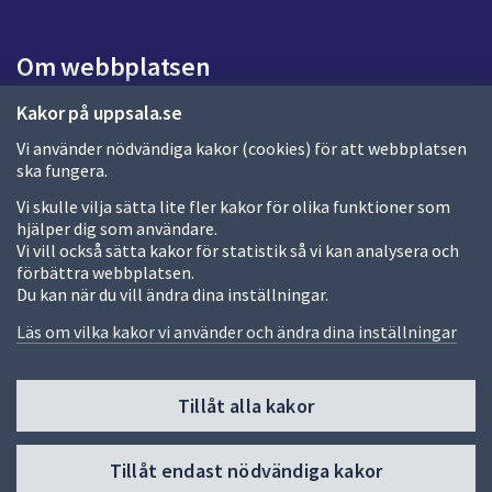
s
i
Om webbplatsen
d
a
Om webbplatsen
Kakor på uppsala.se
Vi använder nödvändiga kakor (cookies) för att webbplatsen
Allmänna handlingar och diarium
ska fungera.
Behandling av personuppgifter
Vi skulle vilja sätta lite fler kakor för olika funktioner som
hjälper dig som användare.
Kakor
Vi vill också sätta kakor för statistik så vi kan analysera och
förbättra webbplatsen.
Språk (other languages)
Du kan när du vill ändra dina inställningar.
Tillgänglighetsredogörelse
Läs om vilka kakor vi använder och ändra dina inställningar
Tillåt alla kakor
Fler sätt att följa oss
Till
Tillåt endast nödvändiga kakor
toppen