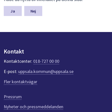
ä
m
n
Nej
a
s
y
n
p
u
n
Kontakt
k
t
Kontaktcenter:
018-727 00 00
e
r
E-post:
uppsala.kommun@uppsala.se
f
ö
Fler kontaktvägar
r
d
e
Pressrum
n
n
Nyheter och pressmeddelanden
a