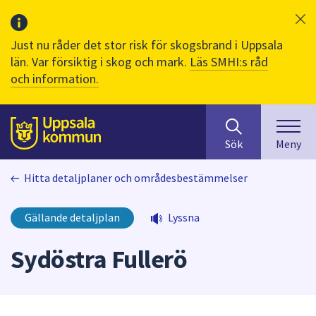
Just nu råder det stor risk för skogsbrand i Uppsala
län. Var försiktig i skog och mark.
Läs SMHI:s råd
och information.
Sök
huvudinnehåll
efter
Till sidans
Sök
Meny
innehåll
på
Hitta detaljplaner och områdesbestämmelser
webbplatsen.
När
du
Gällande detaljplan
Lyssna
börjar
skriva
Sydöstra Fullerö
i
sökfältet
kommer
sökförslag