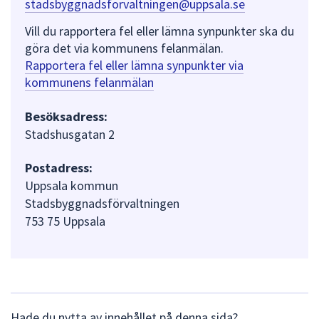
stadsbyggnadsforvaltningen@uppsala.se
Vill du rapportera fel eller lämna synpunkter ska du
göra det via kommunens felanmälan.
Rapportera fel eller lämna synpunkter via
kommunens felanmälan
Besöksadress:
Stadshusgatan 2
Postadress:
Uppsala kommun
Stadsbyggnadsförvaltningen
753 75 Uppsala
L
Hade du nytta av innehållet på denna sida?