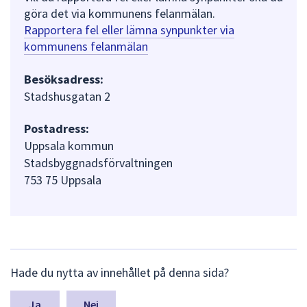
göra det via kommunens felanmälan.
Rapportera fel eller lämna synpunkter via
kommunens felanmälan
Besöksadress:
Stadshusgatan 2
Postadress:
Uppsala kommun
Stadsbyggnadsförvaltningen
753 75 Uppsala
L
Hade du nytta av innehållet på denna sida?
ä
m
n
Nej