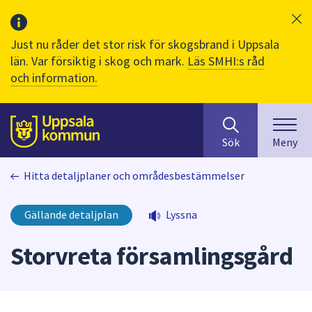
Just nu råder det stor risk för skogsbrand i Uppsala
län. Var försiktig i skog och mark.
Läs SMHI:s råd
och information.
Sök
huvudinnehåll
efter
Till sidans
Sök
Meny
innehåll
på
Hitta detaljplaner och områdesbestämmelser
webbplatsen.
När
du
Gällande detaljplan
Lyssna
börjar
skriva
Storvreta församlingsgård
i
sökfältet
kommer
sökförslag