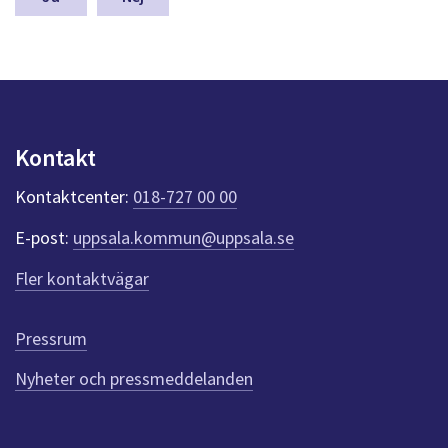
a
s
y
n
p
u
n
Kontakt
k
t
Kontaktcenter:
018-727 00 00
e
r
E-post:
uppsala.kommun@uppsala.se
f
ö
Fler kontaktvägar
r
d
e
Pressrum
n
n
Nyheter och pressmeddelanden
a
s
i