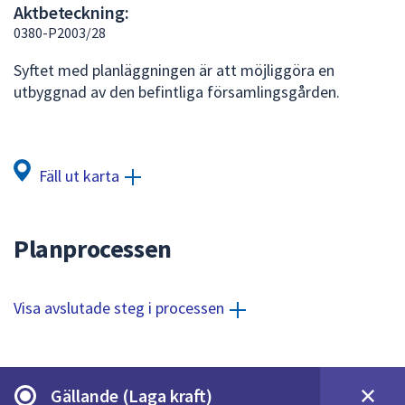
Aktbeteckning:
att
0380-P2003/28
presenteras
under
Syftet med planläggningen är att möjliggöra en
fältet.
utbyggnad av den befintliga församlingsgården.
Använd
piltangenterna
för
att
Fäll ut karta
navigera
mellan
sökförslagen
Planprocessen
och
enter
för
Visa avslutade steg i processen
att
välja
något
av
Gällande (Laga kraft)