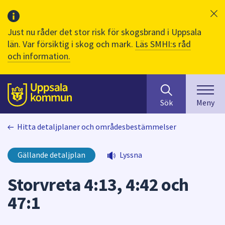
Just nu råder det stor risk för skogsbrand i Uppsala
län. Var försiktig i skog och mark.
Läs SMHI:s råd
och information.
Sök
huvudinnehåll
efter
Till sidans
Sök
Meny
innehåll
på
Hitta detaljplaner och områdesbestämmelser
webbplatsen.
När
du
Gällande detaljplan
Lyssna
börjar
skriva
Storvreta 4:13, 4:42 och
i
47:1
sökfältet
kommer
sökförslag