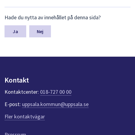
L
Hade du nytta av innehållet på denna sida?
ä
m
n
Nej
a
s
y
n
p
u
n
Kontakt
k
t
Kontaktcenter:
018-727 00 00
e
r
E-post:
uppsala.kommun@uppsala.se
f
ö
Fler kontaktvägar
r
d
e
Pressrum