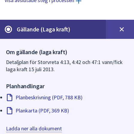
Visa avslutade steg i processen
dem.
Gällande (Laga kraft)
Om gällande (laga kraft)
Detaljplan för Storvreta 4:13, 4:42 och 47:1 vann/fick
laga kraft 15 juli 2013.
Planhandlingar
Planbeskrivning (PDF, 788 KB)
Plankarta (PDF, 369 KB)
Ladda ner alla dokument