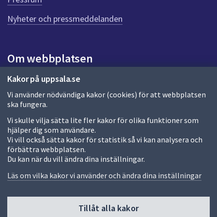
n
n
Nyheter och pressmeddelanden
a
s
i
Om webbplatsen
d
a
Om webbplatsen
Kakor på uppsala.se
Vi använder nödvändiga kakor (cookies) för att webbplatsen
Allmänna handlingar och diarium
ska fungera.
Behandling av personuppgifter
Vi skulle vilja sätta lite fler kakor för olika funktioner som
hjälper dig som användare.
Kakor
Vi vill också sätta kakor för statistik så vi kan analysera och
förbättra webbplatsen.
Språk (other languages)
Du kan när du vill ändra dina inställningar.
Tillgänglighetsredogörelse
Läs om vilka kakor vi använder och ändra dina inställningar
Tillåt alla kakor
Fler sätt att följa oss