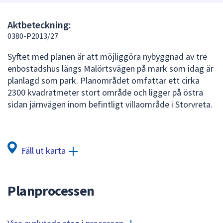
att
presenteras
Aktbeteckning:
under
0380-P2013/27
fältet.
Syftet med planen är att möjliggöra nybyggnad av tre
Använd
enbostadshus längs Malörtsvägen på mark som idag är
piltangenterna
planlagd som park. Planområdet omfattar ett cirka
för
2300 kvadratmeter stort område och ligger på östra
att
sidan järnvägen inom befintligt villaområde i Storvreta.
navigera
mellan
sökförslagen
och
Fäll ut karta
enter
för
att
Planprocessen
välja
något
av