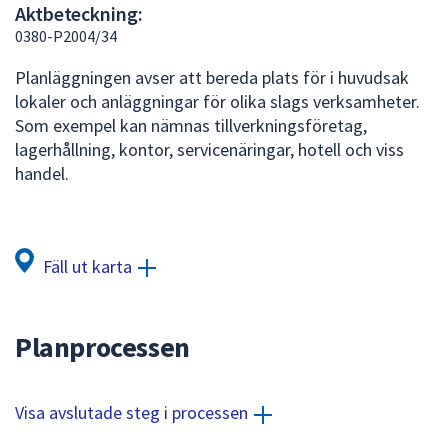
Aktbeteckning:
att
0380-P2004/34
presenteras
under
Planläggningen avser att bereda plats för i huvudsak
fältet.
lokaler och anläggningar för olika slags verksamheter.
Använd
Som exempel kan nämnas tillverkningsföretag,
piltangenterna
lagerhållning, kontor, servicenäringar, hotell och viss
för
handel.
att
navigera
mellan
sökförslagen
Fäll ut karta
och
enter
för
Planprocessen
att
välja
något
Visa avslutade steg i processen
av