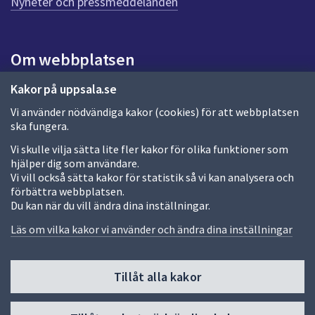
Nyheter och pressmeddelanden
a
s
i
Om webbplatsen
d
a
Om webbplatsen
Kakor på uppsala.se
Vi använder nödvändiga kakor (cookies) för att webbplatsen
Allmänna handlingar och diarium
ska fungera.
Behandling av personuppgifter
Vi skulle vilja sätta lite fler kakor för olika funktioner som
hjälper dig som användare.
Kakor
Vi vill också sätta kakor för statistik så vi kan analysera och
förbättra webbplatsen.
Språk (other languages)
Du kan när du vill ändra dina inställningar.
Tillgänglighetsredogörelse
Läs om vilka kakor vi använder och ändra dina inställningar
Tillåt alla kakor
Fler sätt att följa oss
Till