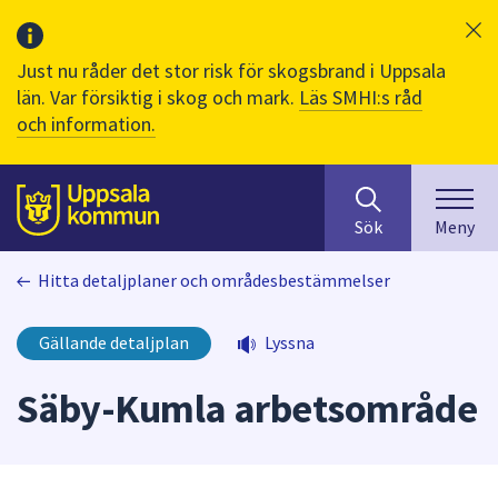
Just nu råder det stor risk för skogsbrand i Uppsala
län. Var försiktig i skog och mark.
Läs SMHI:s råd
och information.
Sök
huvudinnehåll
efter
Till sidans
Sök
Meny
innehåll
på
Hitta detaljplaner och områdesbestämmelser
webbplatsen.
När
du
Gällande detaljplan
Lyssna
börjar
skriva
Säby-Kumla arbetsområde
i
sökfältet
kommer
sökförslag