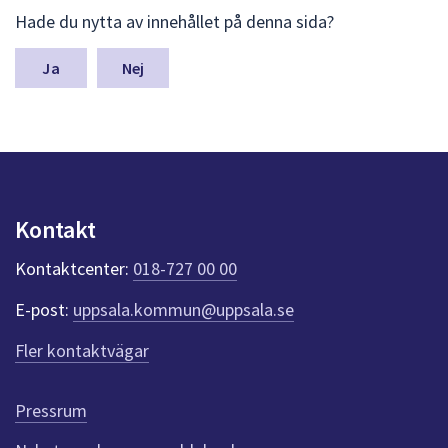
L
Hade du nytta av innehållet på denna sida?
ä
m
n
Nej
a
s
y
n
p
u
n
Kontakt
k
t
Kontaktcenter:
018-727 00 00
e
r
E-post:
uppsala.kommun@uppsala.se
f
ö
Fler kontaktvägar
r
d
e
Pressrum
n
n