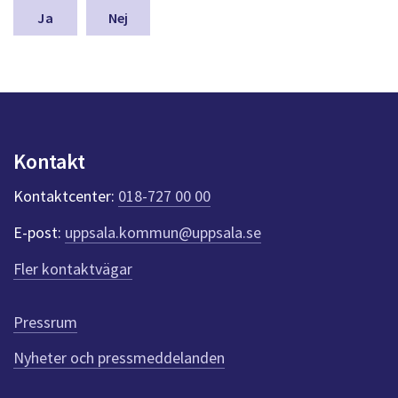
n
Nej
a
s
y
n
p
u
n
Kontakt
k
t
Kontaktcenter:
018-727 00 00
e
r
E-post:
uppsala.kommun@uppsala.se
f
ö
Fler kontaktvägar
r
d
e
Pressrum
n
n
Nyheter och pressmeddelanden
a
s