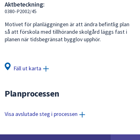
Aktbeteckning:
att
0380-P2002/45
presenteras
under
Motivet för planläggningen är att ändra befintlig plan
fältet.
så att förskola med tillhörande skolgård läggs fast i
Använd
planen när tidsbegränsat bygglov upphör.
piltangenterna
för
att
navigera
Fäll ut karta
mellan
sökförslagen
och
Planprocessen
enter
för
att
Visa avslutade steg i processen
välja
något
av