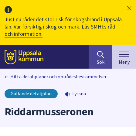
Just nu råder det stor risk för skogsbrand i Uppsala
län. Var försiktig i skog och mark.
Läs SMHI:s råd
och information.
Sök
huvudinnehåll
efter
Till sidans
Sök
Meny
innehåll
på
Hitta detaljplaner och områdesbestämmelser
webbplatsen.
När
du
Gällande detaljplan
Lyssna
börjar
skriva
Riddarmusseronen
i
sökfältet
kommer
sökförslag