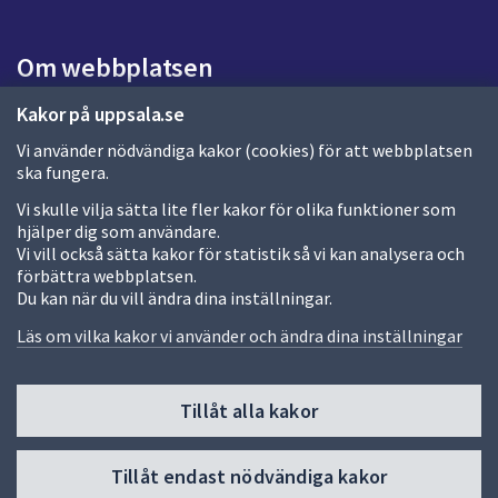
s
i
Om webbplatsen
d
a
Om webbplatsen
Kakor på uppsala.se
Vi använder nödvändiga kakor (cookies) för att webbplatsen
Allmänna handlingar och diarium
ska fungera.
Behandling av personuppgifter
Vi skulle vilja sätta lite fler kakor för olika funktioner som
hjälper dig som användare.
Kakor
Vi vill också sätta kakor för statistik så vi kan analysera och
förbättra webbplatsen.
Språk (other languages)
Du kan när du vill ändra dina inställningar.
Tillgänglighetsredogörelse
Läs om vilka kakor vi använder och ändra dina inställningar
Tillåt alla kakor
Fler sätt att följa oss
Till
Tillåt endast nödvändiga kakor
toppen