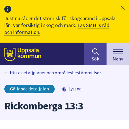
Just nu råder det stor risk för skogsbrand i Uppsala
län. Var försiktig i skog och mark.
Läs SMHI:s råd
och information.
Sök
huvudinnehåll
efter
Till sidans
Sök
Meny
innehåll
på
Hitta detaljplaner och områdesbestämmelser
webbplatsen.
När
du
Gällande detaljplan
Lyssna
börjar
skriva
Rickomberga 13:3
i
sökfältet
kommer
sökförslag