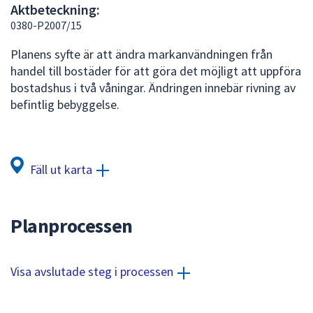
Aktbeteckning:
att
0380-P2007/15
presenteras
under
Planens syfte är att ändra markanvändningen från
fältet.
handel till bostäder för att göra det möjligt att uppföra
Använd
bostadshus i två våningar. Ändringen innebär rivning av
piltangenterna
befintlig bebyggelse.
för
att
navigera
mellan
Fäll ut karta
sökförslagen
och
enter
Planprocessen
för
att
välja
Visa avslutade steg i processen
något
av