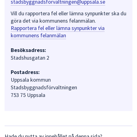
stadsbyggnadsforvaltningen@uppsala.se
Vill du rapportera fel eller lämna synpunkter ska du
göra det via kommunens felanmälan.
Rapportera fel eller lämna synpunkter via
kommunens felanmälan
Besöksadress:
Stadshusgatan 2
Postadress:
Uppsala kommun
Stadsbyggnadsförvaltningen
753 75 Uppsala
L
Hade du nytta av innehållet på denna sida?