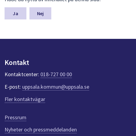
ä
m
n
Nej
a
s
y
n
p
u
n
Kontakt
k
t
Kontaktcenter:
018-727 00 00
e
r
E-post:
uppsala.kommun@uppsala.se
f
ö
Fler kontaktvägar
r
d
e
Pressrum
n
n
Nyheter och pressmeddelanden
a